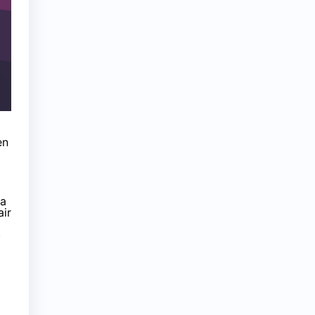
en
la
air
)