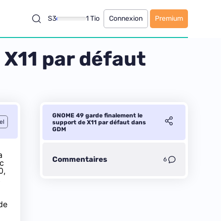
S3
1 Tio
Connexion
Premium
 X11 par défaut
GNOME 49 garde finalement le
el
support de X11 par défaut dans
GDM
a
Commentaires
6
nc
0,
t
de