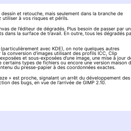
e dessin et retouche, mais seulement dans la branche de
tiliser à vos risques et périls.
nvas de l’éditeur de dégradés. Plus besoin de passer par u
ts dans la surface de travail. En outre, tous les dégradés p
 (particulièrement avec KDE), on note quelques autres
ur la conversion d’images utilisant des profils ICC, Clip
rexposées et sous-exposées d’une image, une mise à jour d
e certains types de fichiers ou encore une version maison 
 contenu du presse-papier à des coordonnées exactes.
eeze » est proche, signalant un arrêt du développement des
ction des bugs, en vue de l’arrivée de GIMP 2.10.