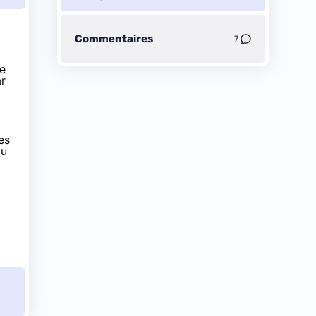
Commentaires
7
ne
ar
es
du