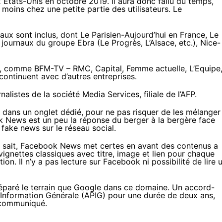
x États-Unis
en octobre 2019
. Il aura donc fallu du temps,
u moins chez une petite partie des utilisateurs. Le
x sont inclus, dont Le Parisien-Aujourd’hui en France, Le
journaux du groupe Ebra (Le Progrès, L’Alsace, etc.), Nice-
t, comme BFM-TV – RMC, Capital, Femme actuelle, L’Equipe
 continuent avec d’autres entreprises.
alistes de la société Media Services, filiale de l’AFP.
s dans un onglet dédié, pour ne pas risquer de les mélanger
ok News est un peu la réponse du berger à la bergère face
fake news sur le réseau social.
 le sait, Facebook News met certes en avant des contenus a
de vignettes classiques avec titre, image et lien pour chaque
ation. Il n’y a pas lecture sur Facebook ni possibilité de lire 
réparé le terrain que Google dans ce domaine. Un accord-
 d’Information Générale (APIG) pour une durée de deux ans,
é communiqué.