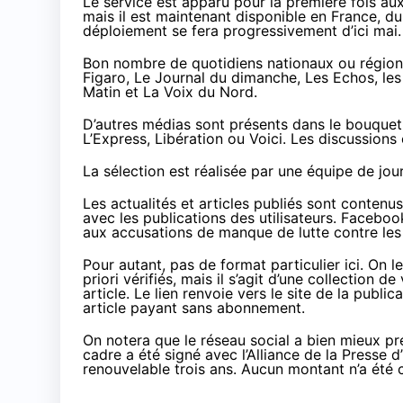
Le service est apparu pour la première fois au
mais il est maintenant
disponible en France
, d
déploiement se fera progressivement d’ici mai.
Bon nombre de quotidiens nationaux ou régionau
Figaro, Le Journal du dimanche, Les Echos, les 
Matin et La Voix du Nord.
D’autres médias sont présents dans le bouque
L’Express, Libération ou Voici. Les discussions
La sélection est réalisée par une équipe de journ
Les actualités et articles publiés sont contenu
avec les publications des utilisateurs. Facebo
aux accusations
de manque de lutte contre les 
Pour autant, pas de format particulier ici. On
priori vérifiés, mais il s’agit d’une collection 
article. Le lien renvoie vers le site de la public
article payant sans abonnement.
On notera que le réseau social a bien mieux p
cadre a été signé avec l’Alliance de la Presse
renouvelable trois ans. Aucun montant n’a ét