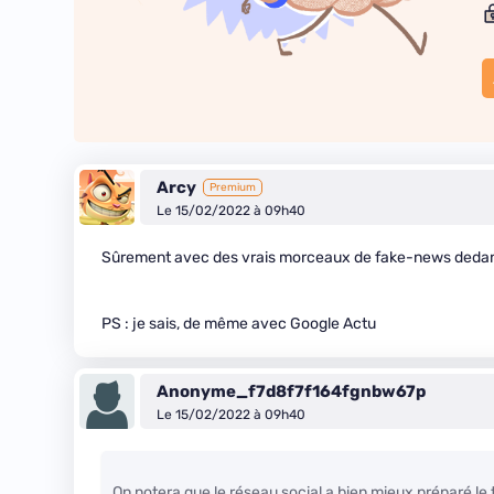
Arcy
Premium
Le 15/02/2022 à 09h40
Sûrement avec des vrais morceaux de fake-news dedans 
PS : je sais, de même avec Google Actu
Anonyme_f7d8f7f164fgnbw67p
Le 15/02/2022 à 09h40
On notera que le réseau social a bien mieux préparé le