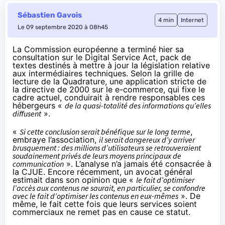
Sébastien Gavois
4 min
Internet
Le 09 septembre 2020 à 08h45
La Commission européenne a terminé hier sa
consultation sur le Digital Service Act, pack de
textes destinés à mettre à jour la législation relative
aux intermédiaires techniques. Selon la grille de
lecture de la Quadrature, une application stricte de
la directive de 2000 sur le e-commerce, qui fixe le
cadre actuel, conduirait à rendre responsables ces
hébergeurs «
de la quasi-totalité des informations qu’elles
diffusent
».
«
Si cette conclusion serait bénéfique sur le long terme
,
embraye l’association,
il serait dangereux d’y arriver
brusquement : des millions d’utilisateurs se retrouveraient
soudainement privés de leurs moyens principaux de
communication
». L’analyse n’a jamais été consacrée à
la CJUE. Encore récemment, un avocat général
estimait
dans son opinion
que «
le fait d’optimiser
l’accès aux contenus ne saurait, en particulier, se confondre
avec le fait d’optimiser les contenus en eux-mêmes
». De
même, le fait cette fois que leurs services soient
commerciaux ne remet pas en cause ce statut.