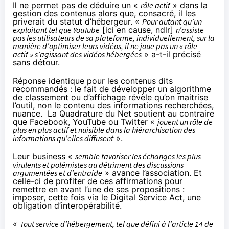
Il ne permet pas de déduire un «
rôle actif
» dans la
gestion des contenus alors que, consacré, il les
priverait du statut d’hébergeur. «
Pour autant qu’un
exploitant tel que YouTube
[ici en cause, ndlr]
n’assiste
pas les utilisateurs de sa plateforme, individuellement, sur la
manière d’optimiser leurs vidéos, il ne joue pas un « rôle
actif » s’agissant des vidéos hébergées
» a-t-il précisé
sans détour.
Réponse identique pour les contenus dits
recommandés : le fait de développer un algorithme
de classement ou d’affichage révèle qu’on maitrise
l’outil, non le contenu des informations recherchées,
nuance. La Quadrature du Net soutient au contraire
que Facebook, YouTube ou Twitter «
jouent un rôle de
plus en plus actif et nuisible dans la hiérarchisation des
informations qu’elles diffusent
».
Leur business «
semble favoriser les échanges les plus
virulents et polémistes au détriment des discussions
argumentées et d’entraide
» avance l’association. Et
celle-ci de profiter de ces affirmations
pour
remettre en avant l’une de ses propositions
:
imposer, cette fois via le Digital Service Act, une
obligation d’interopérabilité.
«
Tout service d’hébergement, tel que défini à l’article 14 de