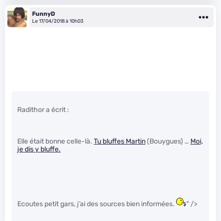
FunnyD
Le 17/04/2018 à 10h03
Radithor a écrit :
Elle était bonne celle-là.
Tu bluffes Martin
(Bouygues) …
Moi,
je dis y bluffe.
Ecoutes petit gars, j’ai des sources bien informées.
" />