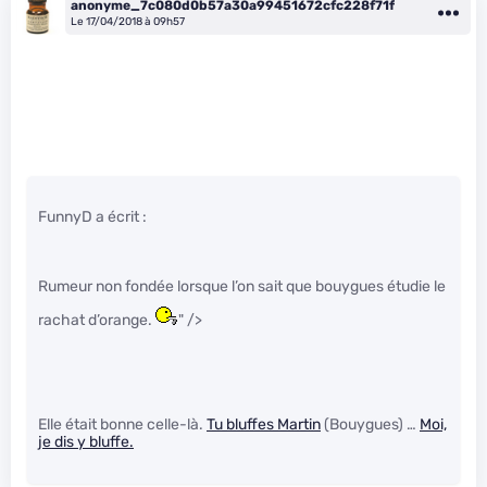
anonyme_7c080d0b57a30a99451672cfc228f71f
Le 17/04/2018 à 09h57
FunnyD a écrit :
Rumeur non fondée lorsque l’on sait que bouygues étudie le
rachat d’orange.
" />
Elle était bonne celle-là.
Tu bluffes Martin
(Bouygues) …
Moi,
je dis y bluffe.