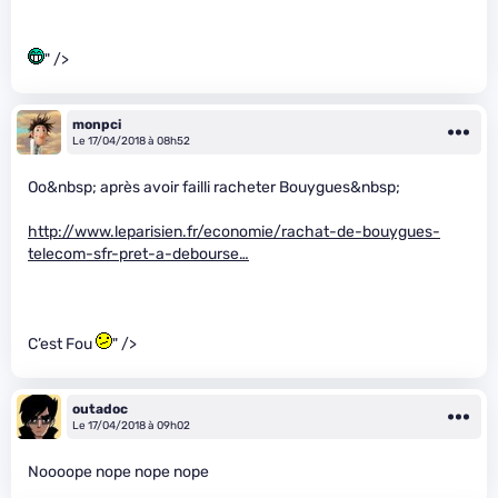
" />
monpci
Le 17/04/2018 à 08h52
Oo&nbsp; après avoir failli racheter Bouygues&nbsp;
http://www.leparisien.fr/economie/rachat-de-bouygues-
telecom-sfr-pret-a-debourse…
C’est Fou
" />
outadoc
Le 17/04/2018 à 09h02
Noooope nope nope nope