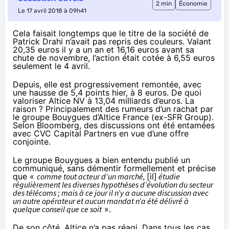
2 min
Économie
Le 17 avril 2018 à 09h41
Cela faisait longtemps que le titre de la société de
Patrick Drahi n’avait pas repris des couleurs. Valant
20,35 euros il y a un an et 16,16 euros avant sa
chute de novembre, l’action était cotée à 6,55 euros
seulement le 4 avril.
Depuis, elle est progressivement remontée, avec
une hausse de 5,4 points hier, à 8 euros. De quoi
valoriser Altice NV à 13,04 milliards d’euros. La
raison ? Principalement des rumeurs d’un rachat par
le groupe Bouygues d’Altice France (
ex-SFR Group
).
Selon Bloomberg
, des discussions ont été entamées
avec
CVC Capital Partners
en vue d’une offre
conjointe.
Le groupe Bouygues a bien entendu publié
un
communiqué
, sans démentir formellement et précise
que «
comme tout acteur d’un marché,
[il]
étudie
régulièrement les diverses hypothèses d’évolution du secteur
des télécoms ; mais à ce jour il n’y a aucune discussion avec
un autre opérateur et aucun mandat n’a été délivré à
quelque conseil que ce soit
».
De son côté, Altice n’a pas réagi. Dans tous les cas,