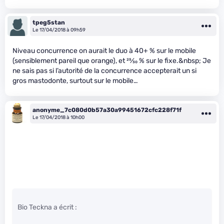
tpeg5stan
Le 17/04/2018 à 09h59
Niveau concurrence on aurait le duo à 40+ % sur le mobile
(sensiblement pareil que orange), et
25
⁄
30
% sur le fixe.&nbsp; Je
ne sais pas si l’autorité de la concurrence accepterait un si
gros mastodonte, surtout sur le mobile…
anonyme_7c080d0b57a30a99451672cfc228f71f
Le 17/04/2018 à 10h00
Bio Teckna a écrit :