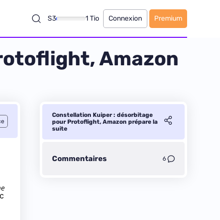
S3
1 Tio
Connexion
Premium
Protoflight, Amazon
Constellation Kuiper : désorbitage
ce
pour Protoflight, Amazon prépare la
suite
Commentaires
6
me
ec