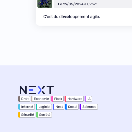
Le 29/05/2024 à 09h21
C'est du dé
vol
oppement agile.
Droit
Économie
Flock
Hardware
IA
Internet
Logiciel
Next
Social
Sciences
Sécurité
Société