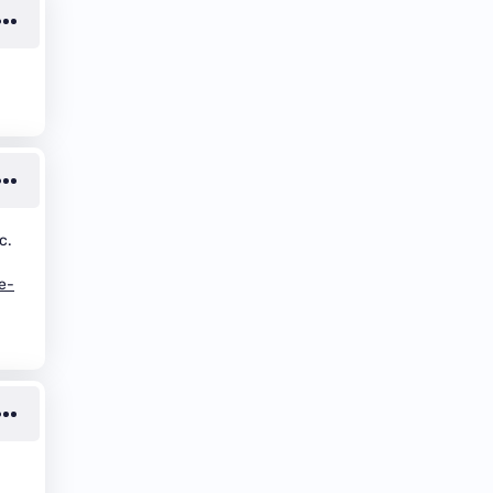
c.
e-