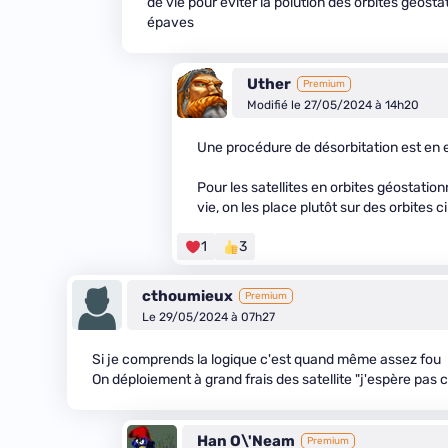
de vie pour éviter la polution des orbites géostat
épaves
Uther
Premium
Modifié le 27/05/2024 à 14h20
Une procédure de désorbitation est en e
Pour les satellites en orbites géostatio
vie, on les place plutôt sur des orbites c
1
3
cthoumieux
Premium
Le 29/05/2024 à 07h27
Si je comprends la logique c'est quand même assez fou
On déploiement à grand frais des satellite "j'espère pas 
Han O\'Neam
Premium