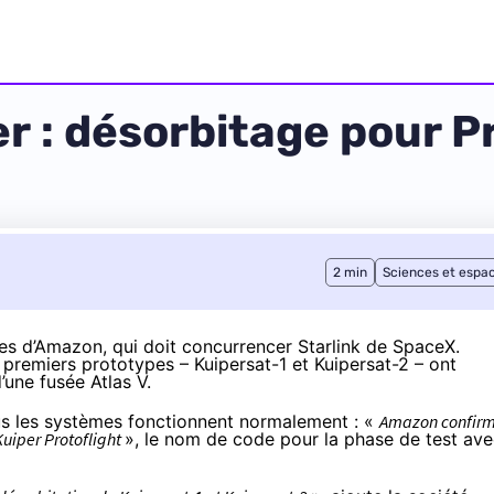
er : désorbitage pour 
2 min
Sciences et espa
ites d’Amazon, qui doit concurrencer Starlink de SpaceX.
 premiers prototypes – Kuipersat-1 et Kuipersat-2 – ont
d’une fusée Atlas V.
tous les systèmes fonctionnent normalement : «
Amazon confir
Kuiper Protoflight
», le nom de code pour la phase de test av