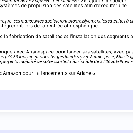
 désorbitation de Kuipersat-1 et Kuipersat-2
»,
ajoute la société
.
systèmes de propulsion des satellites afin d’exécuter une
rrestre, ces manœuvres abaisseront progressivement les satellites à u
intégreront lors de la rentrée atmosphérique.
la fabrication de satellites et l’installation des segments 
orique avec Arianespace pour lancer ses satellites, avec pa
usqu’à 83 lancements de charges lourdes avec Arianespace, Blue Ori
ployer la majorité de notre constellation initiale de 3 236 satellites
»
vec Amazon pour 18 lancements sur Ariane 6