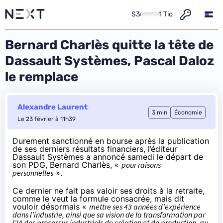
S3
1 Tio
Bernard Charlès quitte la tête de
Dassault Systèmes, Pascal Daloz
le remplace
Alexandre Laurent
3 min
Économie
Le 23 février à 11h39
Durement sanctionné en bourse après la publication
de ses derniers résultats financiers, l’éditeur
Dassault Systèmes a annoncé samedi le départ de
son PDG, Bernard Charlès, «
pour raisons
personnelles
».
Ce dernier ne fait pas valoir ses droits à la retraite,
comme le veut la formule consacrée, mais dit
vouloir désormais «
mettre ses 43 années d’expérience
dans l’industrie, ainsi que sa vision de la transformation par
l’IA des processus industriels de création et de production, au