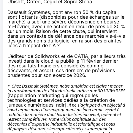
Ubisoft, Criteo, Cegid et Sopra Steria.
Dassault Systèmes, dont environ 50 % du capital
sont flottants (disponibles pour des échanges sur le
marché) a subi une sévère déconvenue en bourse
mi-février, avec une action en recul de près de 30 %
sur un mois. Raison de cette chute, qui intervient
dans un contexte de défiance des marchés vis-à-vis
des grands noms du logiciel en raison des craintes
liées à l’impact de l’IA ?
L’éditeur de Solidworks et de CATIA, par ailleurs très
investi dans le cloud, a
publié
le 11 février dernier
des résultats financiers considérés comme
décevants, et assorti ces derniers de prévisions
prudentes pour son exercice 2026.
«
Chez Dassault Systèmes, notre ambition est claire : mener
la transformation de l’IA industrielle grâce aux 3D UNIV+RSES
[l’appellation marketing qui regroupe les
technologies et services dédiés à la création de
jumeaux numériques, ndlr].
Il ne s’agit pas d’un objectif à
court terme mais d’un engagement de long terme visant à
redéfinir la manière dont les industries innovent, opèrent et
restent compétitives. Notre vision capitalise sur des
décennies d’expertise industrielle et scientifique et nous
déployons désormais les capacités nécessaires pour la