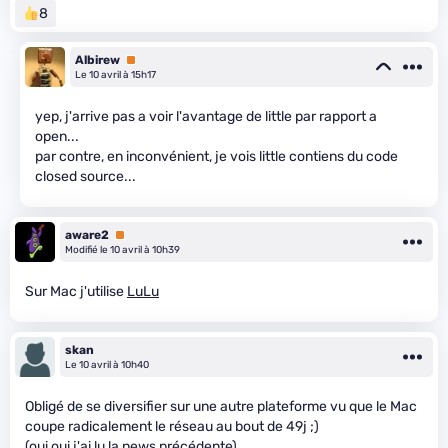
8
Albirew
Premium
Le 10 avril à 15h17
yep, j'arrive pas a voir l'avantage de little par rapport a
open...
par contre, en inconvénient, je vois little contiens du code
closed source...
aware2
Premium
Modifié le 10 avril à 10h39
Sur Mac j'utilise
LuLu
skan
Le 10 avril à 10h40
Obligé de se diversifier sur une autre plateforme vu que le Mac
coupe radicalement le réseau au bout de 49j ;)
(oui oui j'ai lu la news précédente)