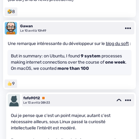
8
Gawan
Le 10 avril à 10h49
Une remarque intéressante du développeur sur le
blog du soft
:
But in summary: on Ubuntu, I found
9 system
processes
making internet connections over the course of
one week
.
On macOS, we counted
more than 100
9
fofo9012
Premium
Le 13 avril à 08h33
Oui je pense que c'est un point majeur, autant c'est
nécessaire ailleurs, sous Linux passé la curiosité
intellectuelle l’intérêt est modéré.