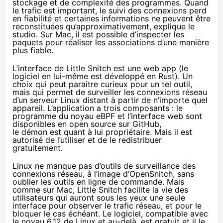
stockage et de complexité des programmes. Quand
le trafic est important, le suivi des connexions perd
en fiabilité et certaines informations ne peuvent être
reconstituées qu’approximativement, explique le
studio. Sur Mac, il est possible d’inspecter les
paquets pour réaliser les associations d’une manière
plus fiable.
L’interface de Little Snitch est une web app (le
logiciel en lui-même est développé en Rust). Un
choix qui peut paraitre curieux pour un tel outil,
mais qui permet de surveiller les connexions réseau
d’un serveur Linux distant à partir de n’importe quel
appareil. L’application a trois composants : le
programme du noyau eBPF et l’interface web sont
disponibles en open source sur
GitHub
,
le
démon
est quant à lui propriétaire. Mais il est
autorisé de l’utiliser et de le redistribuer
gratuitement.
Linux ne manque pas d’outils de surveillance des
connexions réseau, à l’image d’OpenSnitch, sans
oublier les outils en ligne de commande. Mais
comme sur Mac, Little Snitch facilite la vie des
utilisateurs qui auront sous les yeux une seule
interface pour observer le trafic réseau, et pour le
bloquer le cas échéant. Le logiciel, compatible avec
le noyau 6.12 de Linux et au-delà, est gratuit et il le