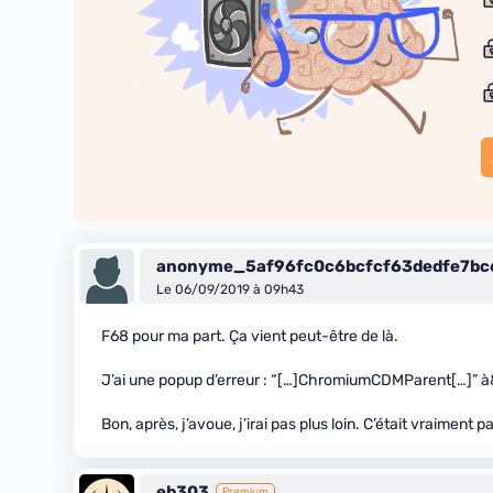
anonyme_5af96fc0c6bcfcf63dedfe7b
Le 06/09/2019 à 09h43
F68 pour ma part. Ça vient peut-être de là.
J’ai une popup d’erreur : “[…]ChromiumCDMParent[…]” à&
Bon, après, j’avoue, j’irai pas plus loin. C’était vraiment pa
eb303
Premium