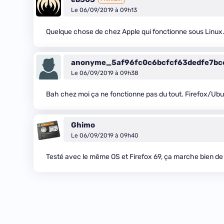
Le 06/09/2019 à 09h13
Quelque chose de chez Apple qui fonctionne sous Linux…
anonyme_5af96fc0c6bcfcf63dedfe7b
Le 06/09/2019 à 09h38
Bah chez moi ça ne fonctionne pas du tout. Firefox/Ubu
Ghimo
Le 06/09/2019 à 09h40
Testé avec le même OS et Firefox 69, ça marche bien d