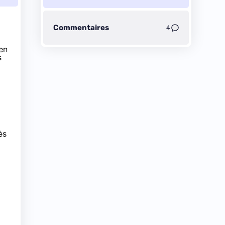
Commentaires
4
en
s
ès