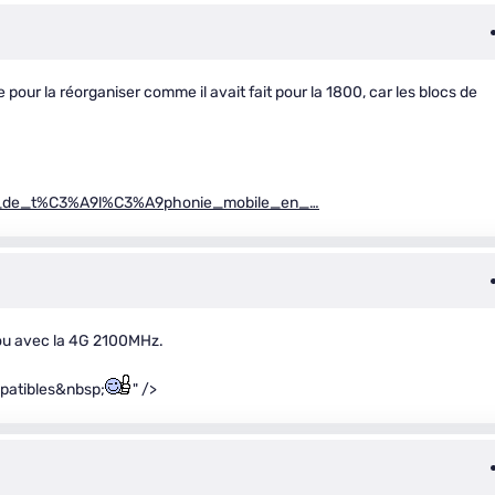
 pour la réorganiser comme il avait fait pour la 1800, car les blocs de
ces_de_t%C3%A9l%C3%A9phonie_mobile_en_…
jou avec la 4G 2100MHz.
mpatibles&nbsp;
" />