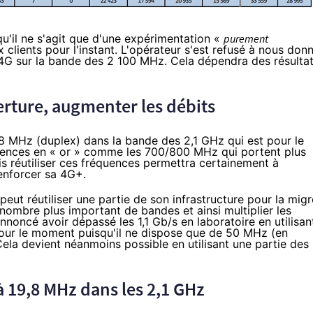
u'il ne s'agit que d'une expérimentation «
purement
 clients pour l'instant. L'opérateur s'est refusé à nous don
4G sur la bande des 2 100 MHz. Cela dépendra des résulta
erture, augmenter les débits
8 MHz (duplex) dans la bande des 2,1 GHz qui est pour le
quences en « or » comme les 700/800 MHz qui portent plus
is réutiliser ces fréquences permettra certainement à
enforcer sa 4G+.
eut réutiliser une partie de son infrastructure pour la migr
 nombre plus important de bandes et ainsi multiplier les
annoncé avoir dépassé les 1,1 Gb/s en laboratoire en utilisan
pour le moment puisqu'il ne dispose que de 50 MHz (en
ela devient néanmoins possible en utilisant une partie des
à 19,8 MHz dans les 2,1 GHz