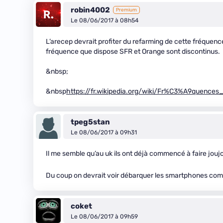
robin4002
Premium
Le 08/06/2017 à 08h54
L’arecep devrait profiter du refarming de cette fréquence
fréquence que dispose SFR et Orange sont discontinus.
&nbsp;
&nbsp
https://fr.wikipedia.org/wiki/Fr%C3%A9quen
tpeg5stan
Le 08/06/2017 à 09h31
Il me semble qu’au uk ils ont déjà commencé à faire jou
Du coup on devrait voir débarquer les smartphones co
coket
Le 08/06/2017 à 09h59