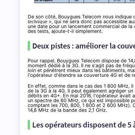
De son côté,
Bouygues Telecom
nous indique q
technique
», qui ne sera donc pas accessible aux
une date pour un lancement commercial de la 
des tests, ajoute-t-il simplement.
Deux pistes : améliorer la couv
Pour rappel,
Bouygues Telecom
dispose de 14,
moment dédié à la 3G. Il ne s'agit pas de fré
loin et pénètrent mieux dans les bâtiments, ma
l'opérateur d'étendre sa couverture 4G et de r
En effet, comme dans le cas des 1 800 MHz, il p
de la 3G à la 4G. Il peut également agréger un
débits en 4G+.
En mai 2016
, l'opérateur avait 
un spectre de 60 MHz, ce qui est impossible 
comptant les 700, 800, 1 800 et 2 600 MHz). C
14,8 MHz de la bande des 2,1 GHz.
Les opérateurs disposent de 5 