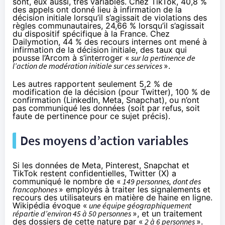
sont, eux aussi, très variables. Chez TikTok, 40,8 %
des appels ont donné lieu à infirmation de la
décision initiale lorsqu’il s’agissait de violations des
règles communautaires, 24,66 % lorsqu’il s’agissait
du dispositif spécifique à la France. Chez
Dailymotion, 44 % des recours internes ont mené à
infirmation de la décision initiale, des taux qui
pousse l’Arcom à s’interroger «
sur la pertinence de
l’action de modération initiale sur ces services
».
Les autres rapportent seulement 5,2 % de
modification de la décision (pour Twitter), 100 % de
confirmation (LinkedIn, Meta, Snapchat), ou n’ont
pas communiqué les données (soit par refus, soit
faute de pertinence pour ce sujet précis).
Des moyens d’action variables
Si les données de Meta, Pinterest, Snapchat et
TikTok restent confidentielles, Twitter (X) a
communiqué le nombre de «
149 personnes, dont des
francophones
» employés à traiter les signalements et
recours des utilisateurs en matière de haine en ligne.
Wikipédia évoque «
une équipe géographiquement
répartie d’environ 45 à 50 personnes
», et un traitement
des dossiers de cette nature par «
2 à 6 personnes
».