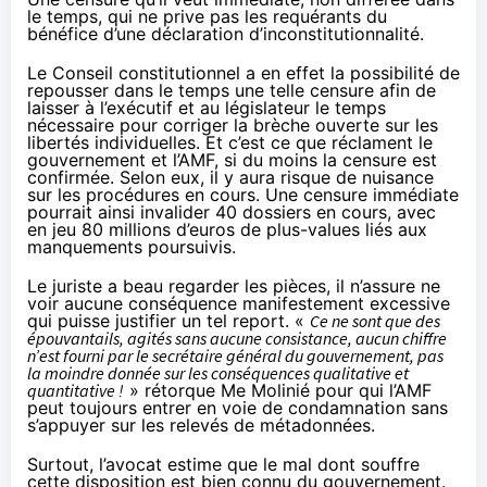
le temps, qui ne prive pas les requérants du
bénéfice d’une déclaration d’inconstitutionnalité.
Le Conseil constitutionnel a en effet la possibilité de
repousser dans le temps une telle censure afin de
laisser à l’exécutif et au législateur le temps
nécessaire pour corriger la brèche ouverte sur les
libertés individuelles. Et c’est ce que réclament le
gouvernement et l’AMF, si du moins la censure est
confirmée. Selon eux, il y aura risque de nuisance
sur les procédures en cours. Une censure immédiate
pourrait ainsi invalider 40 dossiers en cours, avec
en jeu 80 millions d’euros de plus-values liés aux
manquements poursuivis.
Le juriste a beau regarder les pièces, il n’assure ne
voir aucune conséquence manifestement excessive
qui puisse justifier un tel report. «
Ce ne sont que des
épouvantails, agités sans aucune consistance, aucun chiffre
n’est fourni par le secrétaire général du gouvernement, pas
la moindre donnée sur les conséquences qualitative et
quantitative !
» rétorque Me Molinié pour qui l’AMF
peut toujours entrer en voie de condamnation sans
s’appuyer sur les relevés de métadonnées.
Surtout, l’avocat estime que le mal dont souffre
cette disposition est bien connu du gouvernement.