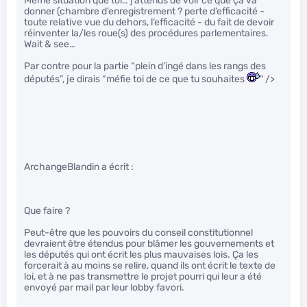
Même situation que toi… j’attends de voir ce que ça va
donner (chambre d’enregistrement ? perte d’efficacité -
toute relative vue du dehors, l’efficacité - du fait de devoir
réinventer la/les roue(s) des procédures parlementaires.
Wait & see…
Par contre pour la partie “plein d’ingé dans les rangs des
députés”, je dirais “méfie toi de ce que tu souhaites
" />
ArchangeBlandin a écrit :
Que faire ?
Peut-être que les pouvoirs du conseil constitutionnel
devraient être étendus pour blâmer les gouvernements et
les députés qui ont écrit les plus mauvaises lois. Ça les
forcerait à au moins se relire, quand ils ont écrit le texte de
loi, et à ne pas transmettre le projet pourri qui leur a été
envoyé par mail par leur lobby favori.