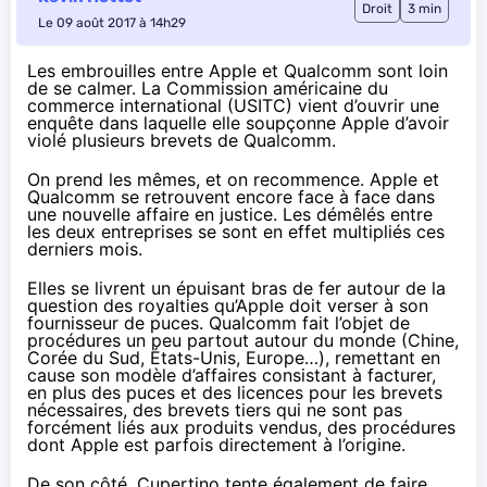
Droit
3 min
Le 09 août 2017 à 14h29
Les embrouilles entre Apple et Qualcomm sont loin
de se calmer. La Commission américaine du
commerce international (USITC) vient d’ouvrir une
enquête dans laquelle elle soupçonne Apple d’avoir
violé plusieurs brevets de Qualcomm.
On prend les mêmes, et on recommence. Apple et
Qualcomm se retrouvent encore face à face dans
une nouvelle affaire en justice. Les démêlés entre
les deux entreprises se sont en effet multipliés ces
derniers mois.
Elles se livrent
un épuisant bras de fer
autour de la
question des royalties qu’Apple doit verser à son
fournisseur de puces. Qualcomm fait l’objet de
procédures un peu partout autour du monde (
Chine
,
Corée du Sud
,
États-Unis
,
Europe
…), remettant en
cause son modèle d’affaires consistant à facturer,
en plus des puces et des licences pour les brevets
nécessaires, des brevets tiers qui ne sont pas
forcément liés aux produits vendus, des procédures
dont Apple est parfois directement à l’origine.
De son côté, Cupertino tente également de faire