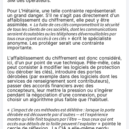
SIM des opérateurs.
Pour L'Hétairie, une telle contrainte représenterait
un grand danger. S'il ne s'agit pas directement d'un
affaiblissement du
chiffrement
, elle peut y être
assimilée. «
La fuite de ces clés compromettrait la sécurité
de tous les clients de ces sociétés, dont les communications
seraient écoutables ou les téléphones déverrouillables par
tous ceux ayant accès à ces clés
» écrit le spécialiste
anonyme. Les protéger serait une contrainte
importante.
L'affaiblissement du
chiffrement
est donc considéré,
ici, d'un pur point de vue technique. Pêle-mêle, cela
peut consister à modifier les logiciels de protection
(ou dérober les clés), introduire des portes
dérobées (par exemple dans des logiciels dont les
services de renseignement sont contributeurs),
passer des accords financiers avec des
concepteurs, leur mettre la pression ou s'ingérer
pendant la négociation d'une connexion, pour
choisir un algorithme plus faible que l'habituel.
«
L’impact de ces méthodes est délétère : lorsque la porte
dérobée est découverte par d’autres — et l’expérience
montre qu’elle finit toujours par l’être — tous ceux qui ont
accès aux détails de la faille peuvent l’exploiter
» pointe le
cercle de réflexion. La CIA a elle-même
perdu