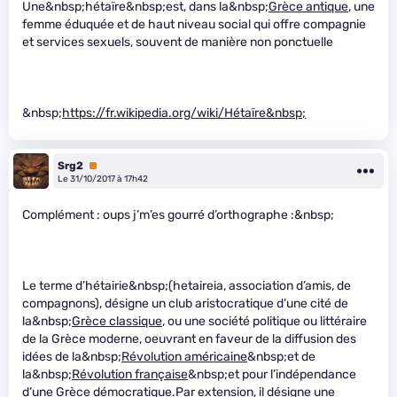
Une&nbsp;hétaïre&nbsp;est, dans la&nbsp;
Grèce antique
, une
femme éduquée et de haut niveau social qui offre compagnie
et services sexuels, souvent de manière non ponctuelle
&nbsp;
https://fr.wikipedia.org/wiki/Hétaïre&nbsp;
Srg2
Premium
Le 31/10/2017 à 17h42
Complément : oups j’m’es gourré d’orthographe :&nbsp;
Le terme d’hétairie&nbsp;(hetaireia, association d’amis, de
compagnons), désigne un club aristocratique d’une cité de
la&nbsp;
Grèce classique
, ou une société politique ou littéraire
de la Grèce moderne, oeuvrant en faveur de la diffusion des
idées de la&nbsp;
Révolution américaine
&nbsp;et de
la&nbsp;
Révolution française
&nbsp;et pour l’indépendance
d’une Grèce démocratique.Par extension, il désigne une