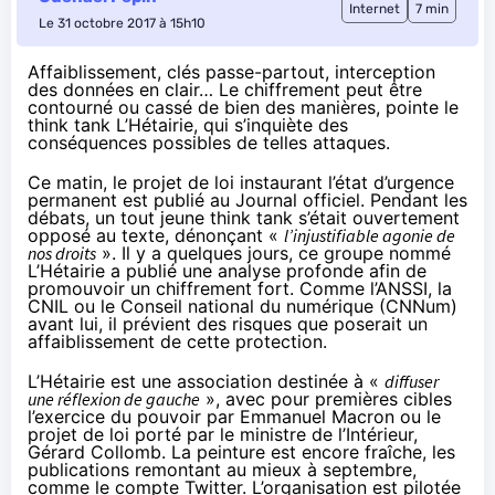
Internet
7 min
Le 31 octobre 2017 à 15h10
Affaiblissement, clés passe-partout, interception
des données en clair… Le chiffrement peut être
contourné ou cassé de bien des manières, pointe le
think tank L’Hétairie, qui s’inquiète des
conséquences possibles de telles attaques.
Ce matin, le projet de loi instaurant l’état d’urgence
permanent
est publié au Journal officiel
. Pendant les
débats, un tout jeune
think tank
s’était ouvertement
opposé au texte, dénonçant «
l’injustifiable agonie de
nos droits
». Il y a quelques jours, ce groupe nommé
L’Hétairie a publié une analyse profonde afin de
promouvoir
un chiffrement fort
. Comme
l’ANSSI
,
la
CNIL
ou
le Conseil national du numérique (CNNum)
avant lui, il prévient des risques que poserait un
affaiblissement de cette protection.
L’Hétairie est une association destinée à «
diffuser
une réflexion de gauche
», avec pour premières cibles
l’exercice du pouvoir par Emmanuel Macron ou le
projet de loi porté par le ministre de l’Intérieur,
Gérard Collomb. La peinture est encore fraîche, les
publications remontant au mieux à septembre,
comme
le compte Twitter
. L’organisation est
pilotée