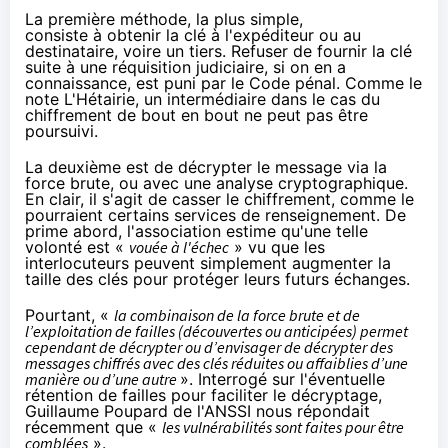
La première méthode, la plus simple,
consiste à obtenir la clé à l'expéditeur ou au
destinataire, voire un tiers. Refuser de fournir la clé
suite à une réquisition judiciaire, si on en a
connaissance, est puni par le Code pénal. Comme le
note L'Hétairie, un intermédiaire dans le cas du
chiffrement
de bout en bout ne peut pas être
poursuivi.
La deuxième est de décrypter le message via la
force brute, ou avec une analyse cryptographique.
En clair, il s'agit de casser le
chiffrement
, comme le
pourraient certains services de renseignement. De
prime abord, l'association estime qu'une telle
volonté est «
vouée à l'échec
» vu que les
interlocuteurs peuvent simplement augmenter la
taille des clés pour protéger leurs futurs échanges.
Pourtant, «
la combinaison de la force brute et de
l’exploitation de failles (découvertes ou anticipées) permet
cependant de décrypter ou d’envisager de décrypter des
messages chiffrés avec des clés réduites ou affaiblies d’une
manière ou d’une autre
». Interrogé sur l'éventuelle
rétention de failles pour faciliter le décryptage,
Guillaume Poupard de
l'ANSSI
nous répondait
récemment
que «
les vulnérabilités sont faites pour être
comblées
».