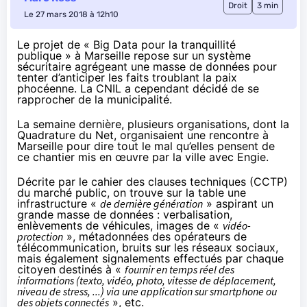
Droit
3 min
Le 27 mars 2018 à 12h10
Le projet de « Big Data pour la tranquillité
publique » à Marseille repose sur
un système
sécuritaire
agrégeant une masse de données pour
tenter d’anticiper les faits troublant la paix
phocéenne. La CNIL a cependant décidé de se
rapprocher de la municipalité.
La semaine dernière, plusieurs organisations, dont
la
Quadrature du Net
, organisaient une rencontre à
Marseille pour dire tout le mal qu’elles pensent de
ce chantier mis en œuvre par la ville avec Engie.
Décrite par le cahier des clauses techniques (CCTP)
du marché public, on trouve sur la table une
infrastructure «
de dernière génération
» aspirant un
grande masse de données : verbalisation,
enlèvements de véhicules, images de «
vidéo-
protection
», métadonnées des opérateurs de
télécommunication, bruits sur
les réseaux sociaux
,
mais également signalements effectués par chaque
citoyen destinés à «
fournir en temps réel des
informations (texto, vidéo, photo, vitesse de déplacement,
niveau de stress, ...) via une application sur smartphone ou
des
objets connectés
», etc.