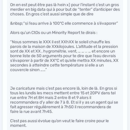
On en est peut être pas là hein x) pour l’instant c’est un gros
merdier en big data qui à pour but de “tenter” d’anticiper des
choses. En gros c’est aussi simple que de dire
&nbsp;“si l’eau arrive à 100°C elle commence à s’évaporer”
Alors qu’un CtOs ou un Minority Report te dirais :
“Nous sommes le XXX il est XXhXX le soleil chauffe les
parois de la maison de XXkilojoules. L’altitude et la pression
sont de XX et XX , hygrométrie, vent, … … .. … et encore un
bonne liste de 50 arguments pour te dire que l’eau devrais
s’évaporer à partir de XX°C et qu’elle mettra XX minutes, XX
secondes à atteindre cette température si elle a un
couvercle sinon ……”
Je caricature mais c’est pas encore là, loin de là. En gros si
tous les lundis les mecs mettent entre 15 et 20PV dans tel
rue entre 7H et 8H mais 2 entre 8 et 9 alors il
recommandera d’y aller de 7 à 8. Et si il y as un agent qui se
fait agresser régulièrement à 7h50 il recommandera de
faire la rue avant 7h45.
C’est pas aussi évolue qu’on veut le faire croire pour le
moment.