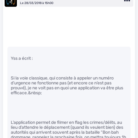
Le 28/03/2018 à 15h00
Yss a écrit :
Si la voie classique, qui consiste à appeler un numéro
d’urgence ne fonctionne pas (et encore ce n’est pas
prouvé), je ne voit pas en quoi une application va être plus
efficace.&nbsp;
L’application permet de filmer en flag les crimes/délits, au
lieu d’attendre le déplacement (quand ils veulent bien) des
autorités qui arrivent souvent après la bataille “Bon bah
dommage, rappelez la prochaine fois, on mettra toujours 1h