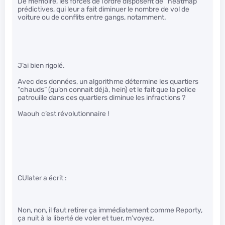
De mémoire, les forces de l’ordre disposent de “heatmap”
prédictives, qui leur a fait diminuer le nombre de vol de
voiture ou de conflits entre gangs, notamment.
J’ai bien rigolé.
Avec des données, un algorithme détermine les quartiers
“chauds” (qu’on connait déjà, hein) et le fait que la police
patrouille dans ces quartiers diminue les infractions ?
Waouh c’est révolutionnaire !
CUlater a écrit :
Non, non, il faut retirer ça immédiatement comme Reporty,
ça nuit à la liberté de voler et tuer, m’voyez.