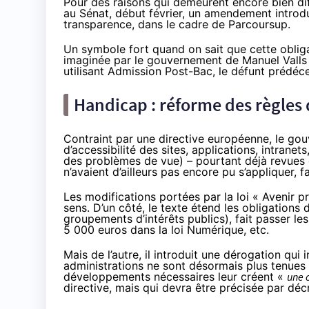
Pour des raisons qui demeurent encore bien dif
au Sénat, début février, un
amendement
introdu
transparence, dans le cadre de Parcoursup.
Un symbole fort quand on sait que cette obliga
imaginée par le gouvernement de Manuel Valls p
utilisant Admission Post-Bac, le défunt prédéc
Handicap : réforme des règles d
Contraint par une directive européenne, le go
d’accessibilité des sites, applications, intrane
des problèmes de vue) – pourtant déjà revues 
n’avaient d’ailleurs pas encore pu s’appliquer, f
Les modifications portées par la loi « Avenir p
sens. D’un côté, le texte étend les obligations 
groupements d’intérêts publics), fait passer l
5 000 euros dans la loi Numérique, etc.
Mais de l’autre, il introduit une dérogation qui
administrations ne sont désormais plus tenues d
développements nécessaires leur créent «
une 
directive, mais qui devra être précisée par décr