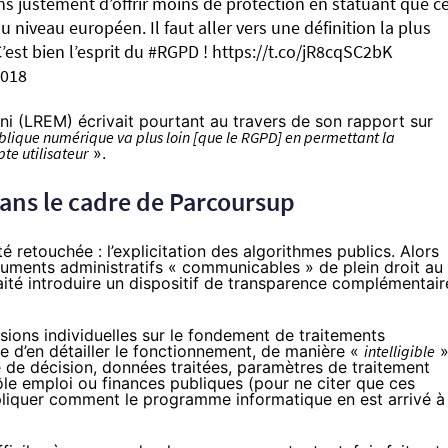
ns justement d’offrir moins de protection en statuant que c
niveau européen. Il faut aller vers une définition la plus
est bien l’esprit du
#RGPD
!
https://t.co/jR8cqSC2bK
2018
ani (LREM) écrivait pourtant au travers de son
rapport
sur
ublique numérique va plus loin [que le RGPD] en permettant la
te utilisateur
».
ans le cadre de Parcoursup
é retouchée : l’explicitation des algorithmes publics. Alors
ments administratifs « communicables » de plein droit au
aité introduire un dispositif de transparence complémentair
isions individuelles sur le fondement de traitements
e d’en détailler le fonctionnement, de manière «
intelligible
»
e de décision, données traitées, paramètres de traitement
ôle emploi ou finances publiques (pour ne citer que ces
xpliquer comment le programme informatique en est arrivé à