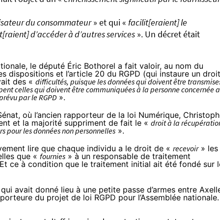
lisateur du consommateur
» et qui «
facilit[eraient] le
[raient] d’accéder à d’autres services
». Un décret était
tionale, le député Éric Bothorel a fait valoir, au nom du
s dispositions et l’article 20 du RGPD (qui instaure un droi
vait des «
difficultés, puisque les données qui doivent être transmise
pent celles qui doivent être communiquées à la personne concernée 
s prévu par le RGPD
».
énat, où l’ancien rapporteur de la loi Numérique, Christoph
t et la majorité suppriment de fait le «
droit à la récupératio
rs pour les données non personnelles
».
vement lire que chaque individu a le droit de «
recevoir
» les
elles que «
fournies
» à un responsable de traitement
 ce à condition que le traitement initial ait été fondé sur l
 qui avait donné lieu à une petite passe d’armes entre Axell
porteure du projet de loi RGPD pour l’Assemblée nationale.