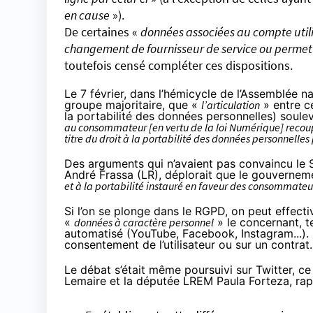
en cause
»).
De certaines «
données associées au compte uti
changement de fournisseur de service ou permett
toutefois censé compléter ces dispositions.
Le 7 février, dans l’hémicycle de l’Assemblée na
groupe majoritaire, que «
l’articulation
» entre ce
la portabilité des données personnelles) soule
au consommateur [en vertu de la loi Numérique] recou
titre du droit à la portabilité des données personnelle
Des arguments qui n’avaient pas convaincu le S
André Frassa (LR),
déplorait
que le gouvernemen
et à la portabilité instauré en faveur des consommateu
Si l’on se plonge dans le RGPD, on peut effecti
«
données à caractère personnel
» le concernant, t
automatisé (YouTube, Facebook, Instagram...). Et
consentement de l’utilisateur ou sur un contrat.
Le débat s’était même poursuivi sur Twitter, ce
Lemaire et la députée LREM Paula Forteza, rap