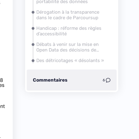
portabilité des données
s
Dérogation à la transparence
dans le cadre de Parcoursup
Handicap : réforme des règles
d’accessibilité
Débats à venir sur la mise en
Open Data des décisions de
justice
Des détricotages « désolants »
48
Commentaires
6
es
ent
r