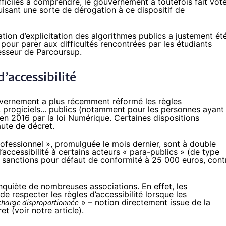
ficiles à comprendre, le gouvernement a toutefois fait vot
isant une sorte de dérogation à ce dispositif de
tion d’explicitation des algorithmes publics a justement ét
our parer aux difficultés rencontrées par les étudiants
esseur de Parcoursup.
’accessibilité
uvernement a plus récemment réformé les règles
ts, progiciels... publics (notamment pour les personnes ayant
en 2016 par la loi Numérique. Certaines dispositions
aute de décret.
rofessionnel », promulguée le mois dernier, sont à double
d’accessibilité à certains acteurs « para-publics » (de type
es sanctions pour défaut de conformité à 25 000 euros, cont
 inquiète de nombreuses associations. En effet, les
e respecter les règles d’accessibilité lorsque les
charge disproportionnée
» – notion directement issue de la
et (
voir notre article
).