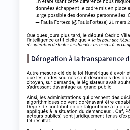
En établissant cette différence nous risquo
données échappent le cadre mis en place au 
large possible des données personnelles. C’
— Paula Forteza (@PaulaForteza)
21 mars 
Quelques jours plus tard, le député Cédric Vill
l’intelligence artificielle que «
la loi pour une Rép
récupération de toutes les données associées à un comp
Dérogation à la transparence d
Autre mesure-clé de la loi Numérique à avoir ét
que les codes sources sont désormais des docu
citoyen, sur demande, le législateur avait souh
s’adressant davantage au grand public.
Ainsi, les administrations qui prennent des déc
algorithmiques doivent dorénavant être capabl
Degré de contribution de l’algorithme à la pris
appliqués à la situation du demandeur... Caf, P
acteurs publics) sont juridiquement tenus d’e
tel résultat.