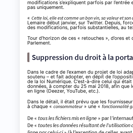
modifications s’expliquent parfois par l’entrée
pas uniquement.
«
Cette loi, elle est comme un bon vin, sa valeur et so
Lemaire début janvier,
sur Twitter
. Depuis, for
des modifications, parfois substantielles, au t
Tour d’horizon de ces « retouches », d’ores et
Parlement.
Suppression du droit à la port
Dans le cadre de l’examen du projet de loi ada
soutenu – et fait adopter, en dépit de l’opposi
de la loi Numérique. C’est-à-dire celui qui étai
données, à compter du 25 mai 2018, afin que le
en ligne (Deezer, YouTube, etc.).
Dans le détail, il était prévu que les fourniss
à chaque «
consommateur
» une «
fonctionnalité g
De «
tous les fichiers mis en ligne
» par l’internaut
De «
toutes les données résultant de l'utilisati
ligne par celui-ci
» (à l'exception de celles ayant 