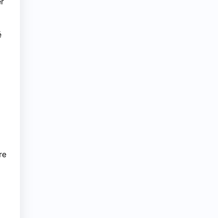
er
é
re