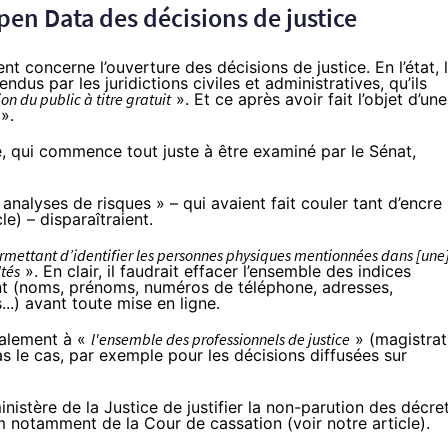
pen Data des décisions de justice
t concerne l’ouverture des décisions de justice. En l’état, 
dus par les juridictions civiles et administratives, qu’ils
ion du public à titre gratuit
». Et ce après avoir fait l’objet d’une
».
e, qui commence tout juste à être examiné par le Sénat,
nalyses de risques » – qui avaient fait couler tant d’encre
cle
) – disparaîtraient.
rmettant d’identifier les personnes physiques mentionnées dans [une
ltés
». En clair, il faudrait effacer l’ensemble des indices
ent (noms, prénoms, numéros de téléphone, adresses,
...) avant toute mise en ligne.
également à «
l'ensemble des professionnels de justice
» (magistrat
 pas le cas, par exemple pour les décisions diffusées sur
istère de la Justice de justifier la non-parution des décre
am notamment de la Cour de cassation (
voir notre article
).