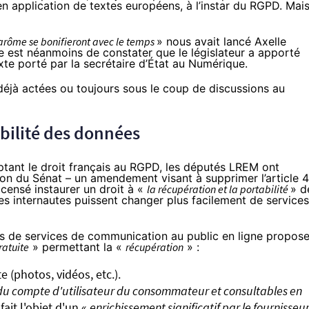
 en application de textes européens, à l’instar du RGPD. Mai
n arôme se bonifieront avec le temps
» nous avait lancé Axelle
ce est néanmoins de constater que le législateur a apporté
exte porté par la secrétaire d’État au Numérique.
 déjà actées ou toujours sous le coup de discussions au
abilité des données
ptant le droit français au RGPD, les députés LREM ont
tion du Sénat – un
amendement
visant à supprimer l’
article 
t censé instaurer un droit à «
la récupération et la portabilité
» d
s internautes puissent changer plus facilement de services
eurs de services de communication au public en ligne propos
ratuite
» permettant la «
récupération
» :
e (photos, vidéos, etc.).
on du compte d'utilisateur du consommateur et consultables en
fait l'objet d'un «
enrichissement significatif par le fournisseu