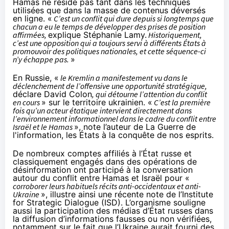
Hamas ne réside pas tant dans les techniques
utilisées que dans la masse de contenus déversés
en ligne. «
C’est un conflit qui dure depuis si longtemps que
chacun a eu le temps de développer des prises de position
affirmées,
explique Stéphanie Lamy.
Historiquement,
c’est une opposition qui a toujours servi à différents États à
promouvoir des politiques nationales, et cette séquence-ci
n’y échappe pas.
»
En Russie, «
le Kremlin a manifestement vu dans le
déclenchement de l’offensive une opportunité stratégique,
déclare David Colon
, qui détourne l’attention du conflit
en cours
» sur le territoire ukrainien. «
C’est la première
fois
qu’un acteur étatique intervient directement dans
l’environnement informationnel dans le cadre du conflit entre
Israël et le Hamas
», note l’auteur de
La Guerre de
l'information, les États à la conquête de nos esprits.
De nombreux comptes affiliés à l’État russe et
classiquement engagés dans des opérations de
désinformation ont participé à la conversation
autour du conflit entre Hamas et Israël pour «
corroborer leurs habituels récits anti-occidentaux et anti-
Ukraine
», illustre ainsi une récente
note
de l’Institute
for Strategic Dialogue (ISD). L’organisme souligne
aussi la participation des médias d’État russes dans
la diffusion d’informations fausses ou non vérifiées,
notamment sur le fait que l’Ukraine aurait fourni des