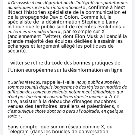
«
On assiste à une dégradation de l’intégrité des plateformes
numériques sur le plan informationnel
», confirme à Next
INpact l’historien spécialiste de la communication et
de la propagande
David Colon
. Comme lui, la
spécialiste de la désinformation
Stéphanie Lamy
indique que le public subit de récentes évolutions «
en termes de modération
», par exemple sur X
(anciennement Twitter), dont Elon Musk a licencié la
grande majorité des équipes dédiées à assainir les
échanges et largement allégé les politiques de
sécurité.
Twitter se retire du code des bonnes pratiques de
l’Union européenne sur la désinformation en ligne
«
Sur les réseaux,
rappelle-t-elle,
nous, public européen,
sommes soumis depuis longtemps à des règles en matière de
diffusion des contenus violents, notamment djihadistes, qui
n’ont pas forcément cours ailleurs dans le monde.
» À ce
titre, assister à la débauche d’images macabres
venues des territoires israéliens et palestiniens, «
c’est quelque chose dont on a perdu l’habitude, en quelque
sorte
».
Sans compter que sur un réseau comme X, ou
Telegram
(dans les boucles de conversation