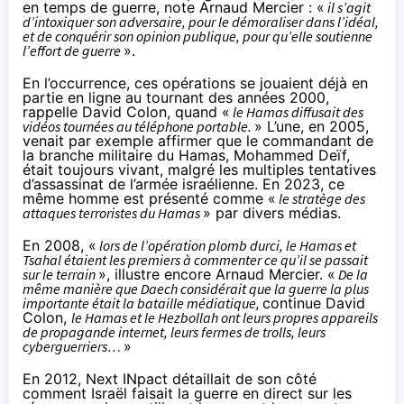
en temps de guerre, note Arnaud Mercier : «
il s’agit
d’intoxiquer son adversaire, pour le démoraliser dans l’idéal,
et de conquérir son opinion publique, pour qu’elle soutienne
l’effort de guerre
».
En l’occurrence, ces opérations se jouaient déjà en
partie en ligne au tournant des années 2000,
rappelle David Colon, quand «
le Hamas diffusait des
vidéos tournées au téléphone portable.
» L’
une, en 2005
,
venait par exemple affirmer que le commandant de
la branche militaire du Hamas,
Mohammed Deïf
,
était toujours vivant, malgré les multiples tentatives
d’assassinat de l’armée israélienne. En 2023, ce
même homme est présenté comme «
le stratège des
attaques terroristes du Hamas
» par
divers
médias
.
En 2008, «
lors de l’
opération plomb durci
, le Hamas et
Tsahal étaient les premiers à commenter ce qu’il se passait
sur le terrain
», illustre encore Arnaud Mercier. «
De la
même manière que Daech considérait que la guerre la plus
importante était la bataille médiatique,
continue David
Colon,
le Hamas et le Hezbollah ont leurs propres appareils
de propagande internet, leurs fermes de trolls, leurs
cyberguerriers…
»
En 2012,
Next INpact détaillait de son côté
comment Israël faisait la guerre en direct sur les