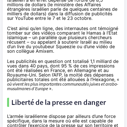
israélien a en effet
dépensé
de l’ordre de 8,5
millions de dollars (le ministère des Affaires
étrangères israélien parle de quelques centaines de
milliers de dollars) dans la diffusion de publicités
sur YouTube entre le 7 et le 23 octobre.
C’est ainsi qu’en ligne, des internautes
ont témoigné
tomber sur des vidéos comparant le Hamas à l’État
islamique – un parallèle que plusieurs chercheurs
récusent – ou appelant à soutenir Israël au milieu
d’un live du youtubeur Squeezie ou d’une vidéo de
son collègue Amixem.
Les publicités en question ont totalisé 1,1 milliard de
vues dans 40 pays, dont 95 % de ces impressions
ont été réalisées en France, en Allemagne et au
Royaume-Uni. Selon l’AFP, la moitié des dépenses
publicitaires totales ont été allouées à l’Hexagone, «
où vivent les plus importantes communautés juives et arabo-
musulmanes d’Europe
».
Liberté de la presse en danger
L’armée israélienne dispose par ailleurs d’une force
spécifique, dans la mesure où elle est capable de
contrôler l’exercice de la presse sur son territoire et