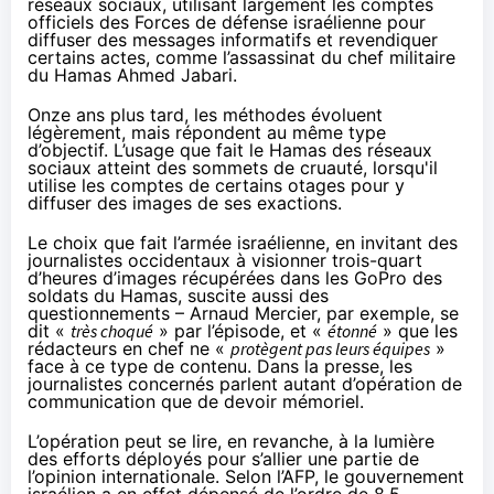
réseaux sociaux
, utilisant largement les comptes
officiels des Forces de défense israélienne pour
diffuser des messages informatifs et revendiquer
certains actes, comme l’assassinat du chef militaire
du Hamas
Ahmed Jabari
.
Onze ans plus tard, les méthodes évoluent
légèrement, mais répondent au même type
d’objectif. L’usage que fait le Hamas des réseaux
sociaux atteint des sommets de cruauté, lorsqu'il
utilise
les comptes de certains otages pour y
diffuser des images de ses exactions.
Le
choix
que fait l’armée israélienne, en invitant des
journalistes occidentaux à visionner trois-quart
d’heures d’images récupérées dans les GoPro des
soldats du Hamas, suscite aussi des
questionnements – Arnaud Mercier, par exemple, se
dit «
très choqué
» par l’épisode, et «
étonné
» que les
rédacteurs en chef ne «
protègent pas leurs équipes
»
face à ce type de contenu. Dans la presse, les
journalistes concernés parlent autant d’opération de
communication
que de
devoir mémoriel
.
L’opération peut se lire, en revanche, à la lumière
des efforts déployés pour s’allier une partie de
l’opinion internationale. Selon l’AFP, le gouvernement