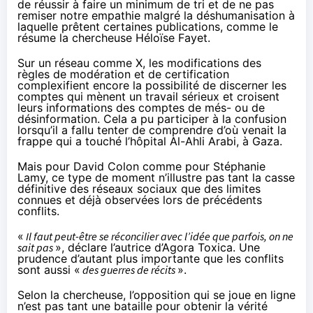
de réussir à faire un minimum de tri et de ne pas
remiser notre empathie malgré la déshumanisation à
laquelle prêtent certaines publications, comme le
résume
la chercheuse Héloïse Fayet.
Sur un réseau comme X, les modifications des
règles de modération et de certification
complexifient encore
la possibilité de discerner les
comptes qui mènent un travail sérieux et croisent
leurs informations des comptes de més- ou de
désinformation. Cela a pu participer à la confusion
lorsqu’il a fallu tenter de comprendre d’où venait la
frappe
qui a
touché
l’hôpital Al-Ahli Arabi, à Gaza.
Mais pour David Colon comme pour Stéphanie
Lamy, ce type de moment n’illustre pas tant la casse
définitive des réseaux sociaux que des limites
connues et déjà observées lors de précédents
conflits.
«
Il faut peut-être se réconcilier avec l’idée que parfois, on ne
sait pas
», déclare l’autrice d’
Agora Toxica
. Une
prudence d’autant plus importante que les conflits
sont aussi «
des guerres de récits
».
Selon la chercheuse, l’opposition qui se joue en ligne
n’est pas tant une bataille pour obtenir la vérité