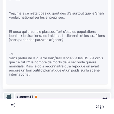
Yep, mais ce n’était pas du gout des US surtout que le Shah
voulait nationaliser les entreprises.
Et ceux qui en ont le plus souffert c’est les populations
locales : les iraniens, les irakiens, les libanais et les israéliens
(sans parler des pauvres afghans).
+1.
Sans parler de la guerre Iran/Irak lancé via les US. Je crois
que ce fut x2 le nombre de morts de la seconde guerre
mondiale. Mais je dois reconnaître qu’à l’époque on avait
encore un bon outil diplomatique et un poids sur la scène
international.
plaucom67
Premium
Le 03/11/2023 à 18h40
29
Il est agréable de constater que les interventions que j’ai lues