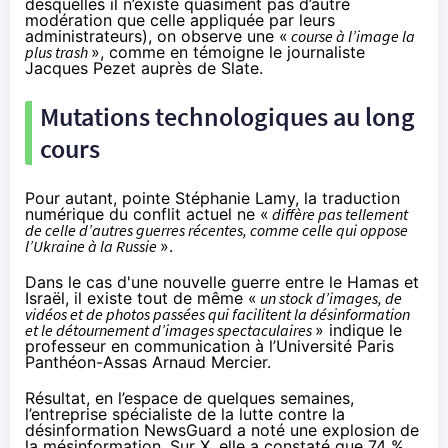
desquelles il n’existe quasiment pas d’autre
modération que celle appliquée par leurs
administrateurs), on observe une «
course à l’image la
plus trash
», comme en témoigne le journaliste
Jacques Pezet
auprès de Slate
.
Mutations technologiques au long
cours
Pour autant, pointe Stéphanie Lamy, la traduction
numérique du conflit actuel ne «
diffère pas tellement
de celle d’autres guerres récentes, comme celle qui oppose
l’Ukraine à la Russie
».
Dans le cas d'une nouvelle guerre entre le Hamas et
Israël, il existe tout de même «
un stock d’images, de
vidéos et de photos passées qui facilitent la désinformation
et le détournement d’images spectaculaires
» indique le
professeur en communication à l’Université Paris
Panthéon-Assas
Arnaud Mercier
.
Résultat, en l’espace de quelques semaines,
l’entreprise spécialiste de la lutte contre la
désinformation NewsGuard a noté une
explosion
de
la mésinformation. Sur X, elle
a constaté
que 74 %