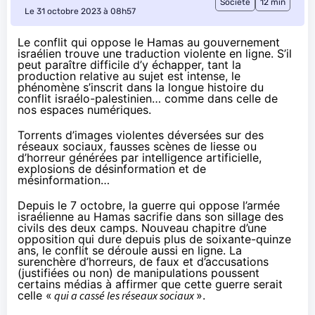
Société
12 min
Le 31 octobre 2023 à 08h57
Le conflit qui oppose le Hamas au gouvernement
israélien trouve une traduction violente en ligne. S’il
peut paraître difficile d’y échapper, tant la
production relative au sujet est intense, le
phénomène s’inscrit dans la longue histoire du
conflit israélo-palestinien… comme dans celle de
nos espaces numériques.
Torrents d’images violentes déversées sur des
réseaux sociaux, fausses scènes de
liesse
ou
d’
horreur
générées par intelligence artificielle,
explosions de désinformation et de
mésinformation…
Depuis le 7 octobre, la
guerre
qui oppose l’armée
israélienne au Hamas sacrifie dans son sillage des
civils des deux camps. Nouveau chapitre d’une
opposition qui dure depuis
plus de soixante-quinze
ans
, le conflit se déroule aussi en ligne. La
surenchère d’horreurs, de faux et d’
accusations
(
justifiées ou non
) de manipulations poussent
certains médias à
affirmer
que cette guerre serait
celle «
qui a cassé les réseaux sociaux
».