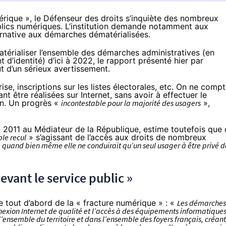
érique », le Défenseur des droits s’inquiète des nombreux
blics numériques. L’institution demande notamment aux
ernative aux démarches dématérialisées.
térialiser l’ensemble des démarches administratives
(en
d’identité) d’ici à 2022, le rapport présenté hier par
ut d’un sérieux avertissement.
e, inscriptions sur les listes électorales, etc. On ne comp
t être réalisées sur Internet
, sans avoir à effectuer le
on. Un progrès «
incontestable pour la majorité des usagers
»,
 en 2011 au Médiateur de la République, estime toutefois que
ble recul
» s’agissant de l’accès aux droits de nombreux
«
quand bien même elle ne conduirait qu’un seul usager à être privé d
evant le service public »
te tout d’abord de la « fracture numérique » : «
Les démarches
exion Internet de qualité et l’accès à des équipements informatiques
l’ensemble du territoire et dans l’ensemble des foyers français, créant