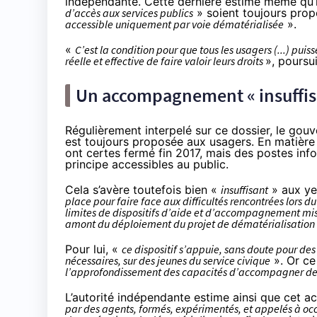
indépendante. Cette dernière estime même qu’i
d’accès aux services publics
» soient toujours prop
accessible uniquement par voie dématérialisée
».
«
C’est la condition pour que tous les usagers (...) puiss
réelle et effective de faire valoir leurs droits
», poursu
Un accompagnement « insuffis
Régulièrement interpelé sur ce dossier, le gou
est toujours proposée
aux usagers. En matière 
ont certes fermé fin 2017, mais des postes in
principe accessibles au public.
Cela s’avère toutefois bien «
insuffisant
» aux ye
place pour faire face aux difficultés rencontrées lors d
limites de dispositifs d’aide et d’accompagnement mis 
amont du déploiement du projet de dématérialisation
Pour lui, «
ce dispositif s’appuie, sans doute pour des
nécessaires, sur des jeunes du service civique
». Or ce
l’approfondissement des capacités d’accompagner de
L’autorité indépendante estime ainsi que cet
par des agents, formés, expérimentés, et appelés à occ