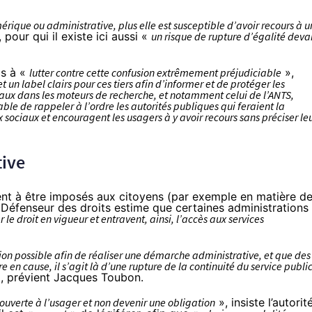
érique ou administrative, plus elle est susceptible d’avoir recours à u
 pour qui il existe ici aussi «
un risque de rupture d’égalité deva
cs à «
lutter contre cette confusion extrêmement préjudiciable
»,
 un label clairs pour ces tiers afin d’informer et de protéger les
ux dans les moteurs de recherche, et notamment celui de l’ANTS,
ble de rappeler à l’ordre les autorités publiques qui feraient la
x sociaux et encouragent les usagers à y avoir recours sans préciser le
tive
dent à être imposés aux citoyens (par exemple en matière d
e Défenseur des droits estime que certaines administrations
r le droit en vigueur et entravent, ainsi, l’accès aux services
tion possible afin de réaliser une démarche administrative, et que des
n cause, il s’agit là d’une rupture de la continuité du service public
, prévient Jacques Toubon.
ouverte à l’usager et non devenir une obligation
», insiste l’autorit