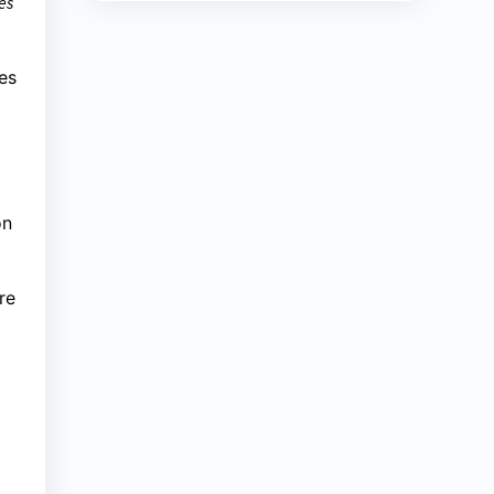
es
es
on
re