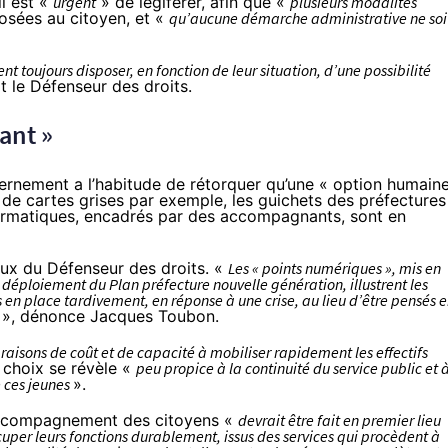
l est «
urgent
» de légiférer, afin que «
plusieurs modalités
osées au citoyen, et «
qu’aucune démarche administrative ne soi
ent toujours disposer, en fonction de leur situation, d’une possibilité
it le Défenseur des droits.
ant »
vernement a l’habitude de rétorquer qu’une
« option humaine
de cartes grises par exemple, les guichets des préfectures
formatiques, encadrés par des accompagnants, sont en
ux du Défenseur des droits. «
Les « points numériques », mis en
u déploiement du Plan préfecture nouvelle génération, illustrent les
en place tardivement, en réponse à une crise, au lieu d’être pensés 
», dénonce Jacques Toubon.
 raisons de coût et de capacité à mobiliser rapidement les effectifs
 choix se révèle «
peu propice à la continuité du service public et 
 ces jeunes
».
 accompagnement des citoyens «
devrait être fait en premier lieu
uper leurs fonctions durablement, issus des services qui procèdent à