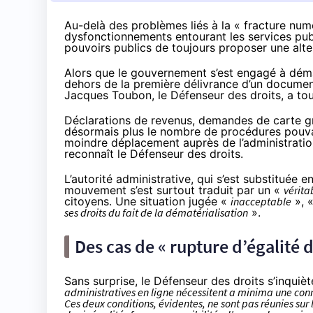
Au-delà des problèmes liés à la « fracture num
dysfonctionnements entourant les services pu
pouvoirs publics de toujours proposer une alt
Alors que le gouvernement s’est engagé à
déma
dehors de la première délivrance d’un document 
Jacques Toubon, le Défenseur des droits, a to
Déclarations de revenus, demandes de carte gris
désormais plus le nombre de
procédures pouvan
moindre déplacement auprès de l’administrati
reconnaît le Défenseur des droits.
L’autorité administrative, qui s’est substituée
mouvement s’est surtout traduit par un «
vérita
citoyens. Une situation jugée «
inacceptable
», 
ses droits du fait de la dématérialisation
».
Des cas de « rupture d’égalité d
Sans surprise, le Défenseur des droits s’inquiè
administratives en ligne nécessitent a minima une conn
Ces deux conditions, évidentes, ne sont pas réunies sur 