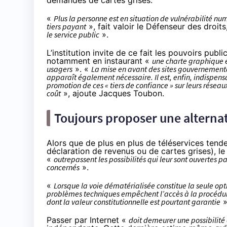
demandes de cartes grises.
«
Plus la personne est en situation de vulnérabilité num
tiers payant
», fait valoir le Défenseur des droits,
le service public
».
L’institution invite de ce fait les pouvoirs publi
notamment en instaurant «
une charte graphique et
usagers
». «
La mise en avant des sites gouvernementa
apparaît également nécessaire. Il est, enfin, indispensa
promotion de ces « tiers de confiance » sur leurs réseau
coût
», ajoute Jacques Toubon.
Toujours proposer une alterna
Alors que de plus en plus de téléservices ten
déclaration de revenus ou de cartes grises), l
«
outrepassent les possibilités qui leur sont ouvertes pa
concernés
».
«
Lorsque la voie dématérialisée constitue la seule op
problèmes techniques empêchent l’accès à la procédure e
dont la valeur constitutionnelle est pourtant garantie
»
Passer par Internet «
doit demeurer une possibilité 