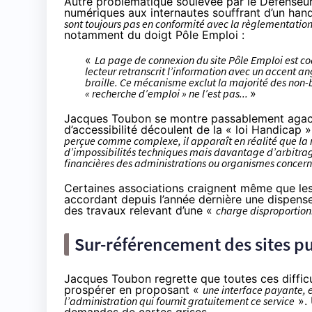
Autre problématique soulevée par le Défenseur 
numériques aux internautes souffrant d’un han
sont toujours pas en conformité avec la règlementation
notamment du doigt Pôle Emploi :
«
La page de connexion du site Pôle Emploi est cod
lecteur retranscrit l’information avec un accent a
braille. Ce mécanisme exclut la majorité des non-bra
« recherche d’emploi » ne l’est pas...
»
Jacques Toubon se montre passablement agacé de
d’accessibilité découlent de la « loi Handicap 
perçue comme complexe, il apparaît en réalité que la no
d’impossibilités techniques mais davantage d’arbitrage
financières des administrations ou organismes concer
Certaines associations craignent même que les c
accordant depuis l’année dernière une dispense
des travaux relevant d’une «
charge disproportio
Sur-référencement des sites p
Jacques Toubon regrette que toutes ces diffic
prospérer en proposant «
une interface payante, e
l’administration qui fournit gratuitement ce service
». 