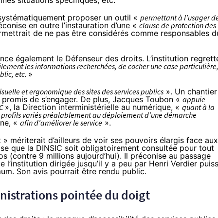
es situations spécifiques, etc.
 systématiquement proposer un outil «
permettant à l’usager d
réconise en outre l’instauration d’une «
clause de protection des
ermettrait de ne pas être considérés comme responsables d
nce également le Défenseur des droits. L’institution regrett
ilement les informations recherchées, de cocher une case particulière
blic, etc.
»
isuelle et ergonomique des sites des services publics
». Un chantier
 promis de s’engager
. De plus, Jacques Toubon «
appuie
IC
», la Direction interministérielle au numérique, «
quant à la
ux profils variés préalablement au déploiement d’une démarche
gne, «
afin d’améliorer le service
».
» mériterait d’ailleurs de voir ses pouvoirs élargis face aux
se que la DINSIC soit obligatoirement consultée pour tout
os (contre 9 millions aujourd’hui). Il préconise au passage
 l’institution dirigée jusqu’il y a peu par Henri Verdier puis
um. Son avis pourrait être rendu public.
inistrations pointée du doigt