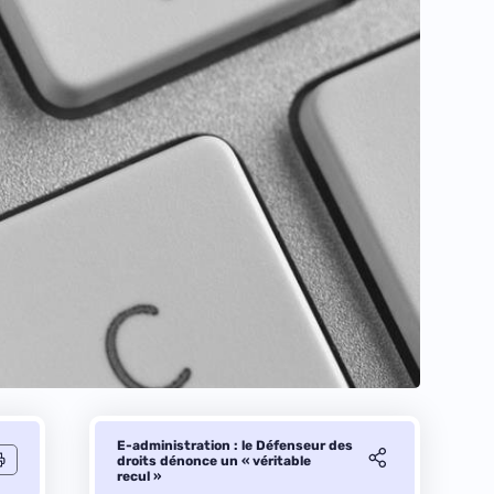
E-administration : le Défenseur des
droits dénonce un « véritable
recul »