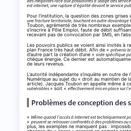
des inégalités face aux possibilités d’usage des service
est internet, une rupture d’égalité devant le service pu
Pour l’institution, la question des zones grises 
une fracture territoriale, touchant en outre davantag
Toubon, agrémenté de très nombreux exemples,
s’inscrire à Pôle Emploi, faute de débit suffisan
recevant pas de convocation par SMS, en l’abs
Les pouvoirs publics se voient ainsi invités à
plan France très haut débit. Afin de «
prévenir le
d’autre part la création d’une «
aide spécifique p
chèque énergie. Ce dernier est automatiquemen
de leurs revenus.
L’autorité indépendante s’inquiète en outre de l
Numérique au sujet du « droit au maintien de la
article
). Jacques Toubon en appelle même à c
vulnérables
» soit «
effectivement mis en place sur l’
Problèmes de conception des 
«
Même quand l’accès à Internet est techniquement po
«
peuvent se retrouver confrontés à des problèmes ou o
plus, les exemples ne manquent pas : impossibil