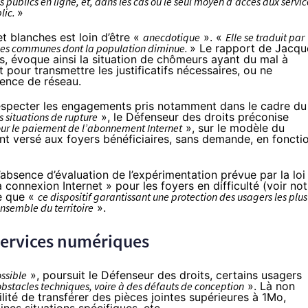
s publics en ligne, et, dans les cas où le seul moyen d’accès aux servic
blic.
»
et blanches est loin d’être «
anecdotique
». «
Elle se traduit par
e les communes dont la population diminue.
» Le rapport de Jacqu
 évoque ainsi la situation de chômeurs ayant du mal à
t pour transmettre les justificatifs nécessaires, ou ne
ence de réseau.
 respecter les engagements pris notamment dans le cadre du
s situations de rupture
», le Défenseur des droits préconise
our le paiement de l’abonnement Internet
», sur le modèle du
t versé aux foyers bénéficiaires, sans demande, en foncti
’absence d’évaluation de l’expérimentation prévue par la loi
 connexion Internet » pour les foyers en difficulté (
voir not
e que «
ce dispositif garantissant une protection des usagers les plus
ensemble du territoire
».
services numériques
ssible
», poursuit le Défenseur des droits, certains usagers
bstacles techniques, voire à des défauts de conception
». Là non
ité de transférer des pièces jointes supérieures à 1Mo,