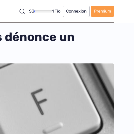
S3
1 Tio
Connexion
Premium
ts dénonce un