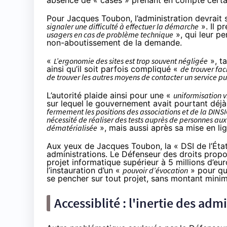
absence de « cases » prenant en compte certain
Pour Jacques Toubon, l’administration devrait
signaler une difficulté à effectuer la démarche
». Il p
usagers en cas de problème technique
», qui leur p
non-aboutissement de la demande.
«
L’ergonomie des sites est trop souvent négligée
», ta
ainsi qu’il soit parfois compliqué «
de trouver fac
de trouver les autres moyens de contacter un service pu
L’autorité plaide ainsi pour une «
uniformisation v
sur lequel le gouvernement avait pourtant
déjà
fermement les positions des associations et de la DINS
nécessité de réaliser des tests auprès de personnes a
dématérialisée
», mais aussi après sa mise en li
Aux yeux de Jacques Toubon, la « DSI de l’État 
administrations. Le Défenseur des droits propo
projet informatique supérieur à 5 millions d’eur
l’instauration d’un «
pouvoir d’évocation
» pour que
se pencher sur tout projet, sans montant minim
Accessiblité : l'inertie des adm