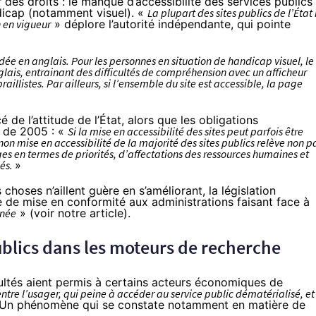
des droits : le manque d’accessibilité des services publics
dicap (notamment visuel). «
La plupart des sites publics de l’État
 en vigueur
» déplore l’autorité indépendante, qui pointe
ée en anglais. Pour les personnes en situation de handicap visuel, le
nglais, entrainant des difficultés de compréhension avec un afficheur
illistes. Par ailleurs, si l’ensemble du site est accessible, la page
 l’attitude de l’État, alors que les obligations
» de 2005 : «
Si la mise en accessibilité des sites peut parfois être
n mise en accessibilité de la majorité des sites publics relève non p
s en termes de priorités, d’affectations des ressources humaines et
nés.
»
hoses n’aillent guère en s’améliorant, la législation
 de mise en conformité aux administrations faisant face à
nnée
» (
voir notre article
).
ublics dans les moteurs de recherche
ultés aient permis à certains acteurs économiques de
ntre l’usager, qui peine à accéder au service public dématérialisé, et
Un phénomène qui se constate notamment en matière de