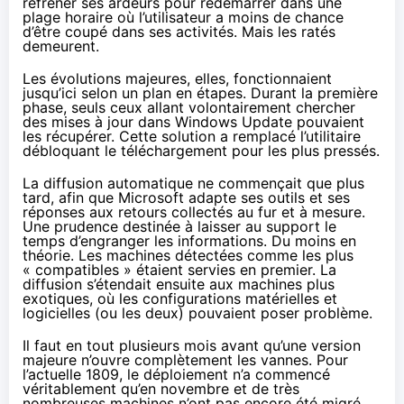
réfréner ses ardeurs pour redémarrer dans une
plage horaire où l’utilisateur a moins de chance
d’être coupé dans ses activités. Mais les ratés
demeurent.
Les évolutions majeures, elles, fonctionnaient
jusqu’ici selon un plan en étapes. Durant la première
phase, seuls ceux allant volontairement chercher
des mises à jour dans Windows Update pouvaient
les récupérer. Cette solution a remplacé l’utilitaire
débloquant le téléchargement pour les plus pressés.
La diffusion automatique ne commençait que plus
tard, afin que Microsoft adapte ses outils et ses
réponses aux retours collectés au fur et à mesure.
Une prudence destinée à laisser au support le
temps d’engranger les informations. Du moins en
théorie. Les machines détectées comme les plus
« compatibles » étaient servies en premier. La
diffusion s’étendait ensuite aux machines plus
exotiques, où les configurations matérielles et
logicielles (ou les deux) pouvaient poser problème.
Il faut en tout plusieurs mois avant qu’une version
majeure n’ouvre complètement les vannes. Pour
l’actuelle 1809, le déploiement n’a commencé
véritablement qu’en novembre et de très
nombreuses machines n’ont pas encore été migré.