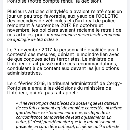
Pontoise (
notre compte rendu
,
la décision
).
Plusieurs articles d’IndyMédia avaient relaté sous un
jour un peu trop favorable, aux yeux de l’OCLCTIC,
des incendies de véhicules et d’un local de police
remontant à septembre 2017. En octobre et
novembre, les policiers avaient réclamé le retrait de
ces articles, pour «
provocation à des actes de terrorisme
ou apologie de tels actes
».
Le 7 novembre 2017, la personnalité qualifiée avait
contesté ces mesures, déniant le moindre lien avec
de quelconques actes terroristes. Le ministre de
l’Intérieur était passé outre ces recommandations,
conduisant à ce contentieux devant les juridictions
administratives.
Le 4 février 2019, le tribunal administratif de Cergy-
Pontoise a annulé les décisions du ministère de
l’Intérieur, qui n’a pas fait appel :
«
Il ne ressort pas des pièces du dossier que les auteurs
de ces faits auraient agi de manière concertée, ni même
que des liens existeraient entre eux, en dépit de la
concomitance temporelle de leurs agissements. En
outre, [il n’est] pas démontré que leur retentissement
présente un caractère national, ni même qu’il a affecté