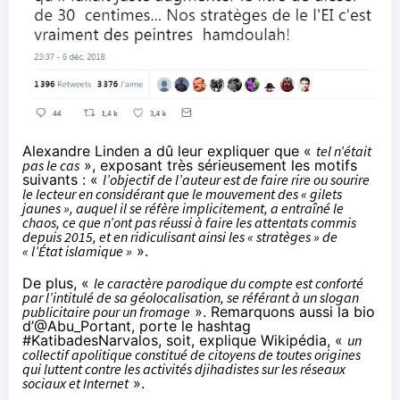
Alexa
ndre Linden a dû leur expliquer que «
tel n’était
pas le cas
», exposant très sérieusement les motifs
suivants : «
l’objectif de l’auteur est de faire rire ou sourire
le lecteur en considérant que le mouvement des « gilets
jaunes », auquel il se réfère implicitement, a entraîné le
chaos, ce que n’ont pas réussi à faire les attentats commis
depuis 2015, et en ridiculisant ainsi les « stratèges » de
« l’État islamique »
».
De plus, «
le caractère parodique du compte est conforté
par l’intitulé de sa géolocalisation, se référant à un slogan
publicitaire pour un fromage
». Remarquons aussi la bio
d’@Abu_Portant, porte le hashtag
#KatibadesNarvalos, soit, explique
Wikipédia
, «
un
collectif apolitique constitué de citoyens de toutes origines
qui luttent contre les activités djihadistes sur
les réseaux
sociaux
et Internet
».