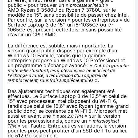
public
» pour trouver un «
processeur inédit
»
AMD
Ryzen
5 3580U ou
Ryzen
7 3780U sur le
modèle de 15", sans possibilité de passer chez Intel.
Par contre, sur la version «
pour les entreprises
» du
Surface Laptop
3 de 15", un i5-1035G7 ou i7-
1065G7 est présent, cette fois-ci sans possibilité
d'avoir un CPU AMD.
La différence est subtile, mais importante. La
version grand public dispose par exemple d'un
Windows 10
Famille, tandis que la gamme
entreprise propose un
Windows 10
Professional et
un programme d'échange avancé : «
Outre la garantie
matérielle standard, les professionnels bénéficient de
l'échange avancé, avec livraison d'un appareil de
remplacement, sans frais supplémentaires
».
Des ajustement techniques ont également été
effectués. Le
Surface Laptop
3 de 13,5" et celui de
15" avec processeur Intel disposent du Wi-Fi 6,
tandis que celui de 15,6" avec
Ryzen
(gamme grand
public donc) se contente de Wi-Fi 5. Microsoft met
aussi en avant une «
puce 2.0 TPM
» sur la version
pour les professionnels, contre un «
micrologiciel
TPM
» sur l'autre. Entre autres variations, la version
pour les pros peut profiter d'un SSD de 1 To au lieu
de 512 Go seulement.