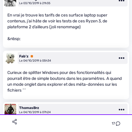
Le 03/10/2019 à 21h35
En vrai je trouve les tarifs de ces surface laptop super
contenus, j’ai hâte de voir les tests de ces Ryzen 3, de
plateforme 2 d’ailleurs (joli renommage)
&nbsp;
Fab'z
Premium
Le 04/10/2019 à 05h34
Curieux de splitter Windows pour des fonctionnalités qui
pourrait être de simple boutons dans les paramètres. A quand
un mode onglet dans explorer et des méta-données sur les
fichiers ^^
ThomasBrz
Le 04/10/2019 à 07h24
17
Je crois que le travail sur les onglets au niveau de la recherche
de fichier est légèrement tombé à l’eau avec le système