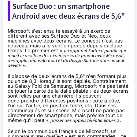
Surface Duo : un smartphone
Android avec deux écrans de 5,6"
Microsoft s'est ensuite essayé à un exercice
différent avec ses Surface Duo et Neo, deux
machines avec deux écrans. Le concept n'est pas
nouveau, mais a le vent en poupe depuis quelque
temps. Le premier est «
un appareil Surface pliable qui
réunit le meilleur des expériences de productivité Microsoft,
des applications Android et du design Surface dans un seul
device
».
Il dispose de deux écrans de 5,6" n'en formant plus
qu'un de 8,3" lorsqu'ils sont dépliés. Contrairement
au Galaxy Fold de Samsung, Microsoft n'a pas tenté
de jouer la carte de la dalle pliable : les deux écrans
sont reliés par une charnière. Ils peuvent
donc prendre différentes positions : côte à côte,
l'un sur l'autre, en position tente, etc. Dans ses
communiqués et sur scène, Microsoft ne parle pas
directement de smartphone, mais précise tout de
même qu'il peut «
passer des appels téléphoniques
».
Selon le
communiqué français
de Microsoft, un
«
processeur Intel Lakefield
» est aux commandes... ce