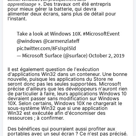
apprentissage
». Des travaux ont été entrepris
pour mieux gérer la batterie, qui devra
alimenter deux écrans, sans plus de détail pour
l'instant.
Take a look at
Windows 10
X.
#MicrosoftEvent
@windows
@carmenzlateff
pic.twitter.com/8FsIspI5ld
— Microsoft Surface (@surface)
October 2, 2019
Il est également question de l'exécution
d'applications Win32 dans un conteneur. Une bonne
nouvelle, puisque les applications du Store ne
seront donc pas les seules supportées. Microsoft
précise d'ailleurs que les développeurs n'auront rien
de particulier à faire, leurs applications
Windows 10
devraient passer sans modification sur
Windows
10
X. Selon certains,
Windows 10
X ne chargerait le
sous-système Win32 que si une application
Win32 est exécutée afin d'économiser des
ressources ; à confirmer.
Des bénéfices qui pourraient aussi profiter aux
portables avec un seul écran ? Ce n'est pas précisé.