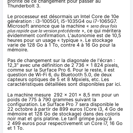
profité de ce changement pour passer au
Thunderbolt 3
.
Le processeur est désormais un Intel Core de 10e
génération : i3-1005G1, i5-1035G4 ou i7-1065G7.
Microsoft annonce que la machine «
sera deux fois
plus rapide que la version précédente
», ce qui méritera
évidemment confirmation. L'autonomie est de 10,5
heures pour un usage « typique ». Le stockage
varie de 128 Go à 1 To, contre 4 à 16 Go pour la
mémoire.
Pas de changement sur la diagonale de l'écran :
12,3" avec une définition de 2 736 x 1 824 pixels,
comme sur la Surface Pro 6. Pour le reste, il est
question de Wi-Fi 6, du Bluetooth 5.0, de deux
capteurs optiques de 5 et 8 Mpxiels, etc. Les
caractéristiques détaillées sont disponibles
par ici
.
La machine mesure 292 x 201 x 8,5 mm pour un
poids de 775 à 790 grammes suivant la
configuration. Le Surface Pro 7 sera disponible le
22 octobre
à partir de 899 euros
(Core i3, 4 Go de
mémoire et 128 Go de stockage) dans des coloris
noir mat et gris platine. Le tarif grimpe jusqu'à
2 499 euros pour respectivement un Core i7, 16 Go
et 1 To.