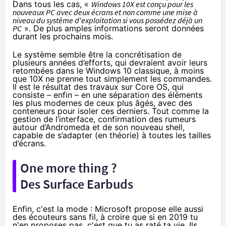
Dans tous les cas, «
Windows 10
X est conçu pour les
nouveaux PC avec deux écrans et non comme une mise à
niveau du système d'exploitation si vous possédez déjà un
PC
». De plus amples informations seront données
durant les prochains mois.
Le système semble être la concrétisation de
plusieurs années d’efforts, qui devraient avoir leurs
retombées dans le
Windows 10
classique, à moins
que 10X ne prenne tout simplement les commandes.
Il est le résultat des travaux sur Core OS, qui
consiste – enfin – en une séparation des éléments
les plus modernes de ceux plus âgés, avec des
conteneurs pour isoler ces derniers. Tout comme la
gestion de l’interface, confirmation des
rumeurs
autour d’Andromeda
et de son nouveau shell,
capable de s’adapter (en théorie) à toutes les tailles
d’écrans.
One more thing ?
Des Surface Earbuds
Enfin, c'est la mode : Microsoft propose elle aussi
des écouteurs sans fil, à croire que si en 2019 tu
n'en proposes pas, c'est que tu as raté ta vie. Ils