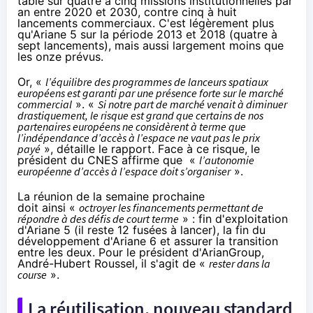
table sur quatre à cinq missions institutionnelles par
an entre 2020 et 2030, contre cinq à huit
lancements commerciaux. C'est légèrement plus
qu'Ariane 5 sur la période 2013 et 2018 (quatre à
sept lancements), mais aussi largement moins que
les onze prévus.
Or, «
l’équilibre des programmes de lanceurs spatiaux
européens est garanti par une présence forte sur le marché
commercial
». «
Si notre part de marché venait à diminuer
drastiquement, le risque est grand que certains de nos
partenaires européens ne considèrent à terme que
l’indépendance d’accès à l’espace ne vaut pas le prix
payé
», détaille le rapport. Face à ce risque, le
président du CNES affirme que «
l’autonomie
européenne d’accès à l’espace doit s’organiser
».
La réunion de la semaine prochaine
doit ainsi «
octroyer les financements permettant de
répondre à des défis de court terme
» : fin d'exploitation
d'Ariane 5 (il reste 12 fusées à lancer), la fin du
développement d'Ariane 6 et assurer la transition
entre les deux. Pour le président d'ArianGroup,
André-Hubert Roussel, il s'agit de «
rester dans la
course
».
La réutilisation, nouveau standard