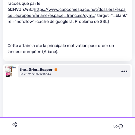
l’accès que par le
6lzHVJrsW8J
https://www.capcomespace.net/dossiers/espa
ce_europeen/ariane/espace_francais/sym…
” target=”_blank”
rel=“nofollow”>cache de google là. Problème de SSL)
Cette affaire a été la principale motivation pour créer un
lanceur européen (Ariane).
the_Grim_Reaper
Premium
Le 25/11/2019 à 14h43
56
tmtisfree a écrit :