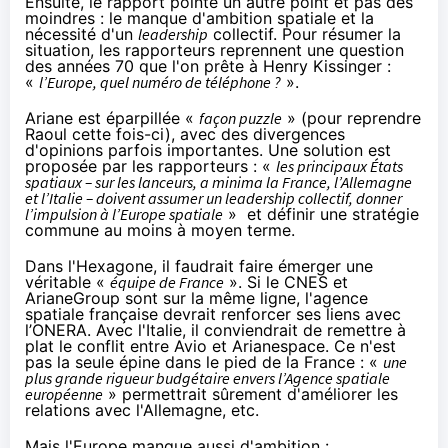
Ensuite, le rapport pointe un autre point et pas des
moindres : le manque d'ambition spatiale et la
nécessité d'un
leadership
collectif. Pour résumer la
situation, les rapporteurs reprennent une question
des années 70 que l'on prête à Henry Kissinger :
«
l’Europe, quel numéro de téléphone ?
».
Ariane est éparpillée «
façon puzzle
» (pour reprendre
Raoul cette fois-ci), avec des divergences
d'opinions parfois importantes. Une solution est
proposée par les rapporteurs : «
les principaux États
spatiaux – sur les lanceurs, a minima la France, l’Allemagne
et l’Italie – doivent assumer un leadership collectif, donner
l’impulsion à l’Europe spatiale
» et définir une stratégie
commune au moins à moyen terme.
Dans l'Hexagone, il faudrait faire émerger une
véritable «
équipe de France
». Si le CNES et
ArianeGroup sont sur la même ligne, l'agence
spatiale française devrait renforcer ses liens avec
l’ONERA. Avec l'Italie, il conviendrait de remettre à
plat le conflit entre Avio et Arianespace. Ce n'est
pas la seule épine dans le pied de la France : «
une
plus grande rigueur budgétaire envers l’Agence spatiale
européenne
» permettrait sûrement d'améliorer les
relations avec l'Allemagne, etc.
Mais l'Europe manque aussi d'ambition :