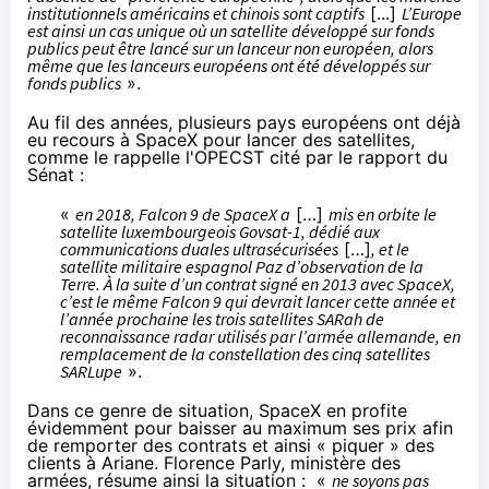
institutionnels américains et chinois sont captifs
[...]
L’Europe
est ainsi un cas unique où un satellite développé sur fonds
publics peut être lancé sur un lanceur non européen, alors
même que les lanceurs européens ont été développés sur
fonds publics
».
Au fil des années, plusieurs pays européens ont déjà
eu recours à SpaceX pour lancer des satellites,
comme le rappelle l'OPECST cité par le rapport du
Sénat :
«
en 2018, Falcon 9 de SpaceX a
[…]
mis en orbite le
satellite luxembourgeois Govsat-1, dédié aux
communications duales ultrasécurisées
[…]
, et le
satellite militaire espagnol Paz d’observation de la
Terre. À la suite d’un contrat signé en 2013 avec SpaceX,
c’est le même Falcon 9 qui devrait lancer cette année et
l’année prochaine les trois satellites SARah de
reconnaissance radar utilisés par l’armée allemande, en
remplacement de la constellation des cinq satellites
SARLupe
».
Dans ce genre de situation, SpaceX en profite
évidemment pour baisser au maximum ses prix afin
de remporter des contrats et ainsi « piquer » des
clients à Ariane. Florence Parly, ministère des
armées, résume ainsi la situation : «
ne soyons pas