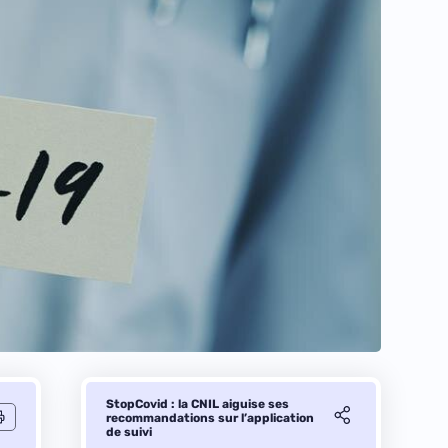
StopCovid : la CNIL aiguise ses
recommandations sur l’application
de suivi