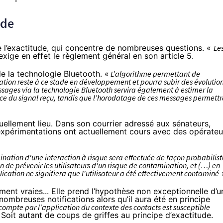
ude
de l’exactitude, qui concentre de nombreuses questions. «
Le
exige en effet le règlement général en
son article 5
.
de la technologie Bluetooth. «
L’algorithme permettant de
ication reste à ce stade en développement et pourra subir des évolutio
sages via la technologie Bluetooth servira également à estimer la
nce du signal reçu, tandis que l’horodatage de ces messages permett
uellement lieu. Dans son courrier adressé aux sénateurs,
expérimentations ont actuellement cours avec des opérateu
ination d'une interaction à risque sera effectuée de façon probabilist
on de prévenir les utilisateurs d'un risque de contamination, et (…) en
ication ne signifiera que l'utilisateur a été effectivement contaminé
ent vraies... Elle prend l’hypothèse non exceptionnelle d’u
nombreuses notifications alors qu’il aura été en principe
compte par l'application du contexte des contacts est susceptible
 Soit autant de coups de griffes au principe d’exactitude.