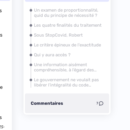
s
Un examen de proportionnalité,
quid du principe de nécessité ?
Les quatre finalités du traitement
es
Sous StopCovid, Robert
Le critère épineux de l'exactitude
Qui y aura accès ?
Une information aisément
compréhensible, à l’égard des
mineurs notamment
Le gouvernement ne voulait pas
libérer l’intégralité du code
ue
source
Commentaires
7
s
RS-