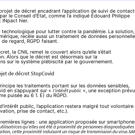
projet de décret encadrant l’application de suivi de contact
par le Conseil d’État, comme l’a indiqué Édouard Philippe
 INpact hier.
 technologique pour lutter contre la pandémie. La solution,
mérique, recèle aussi un traitement de données personnell
t de regard, RGPD faisant.
ret, la CNIL remet le couvert alors qu’elle s’était
lon. Alors que le décret est désormais sur la
ons sur le système plébiscité par le gouvernement.
rojet de décret StopCovid
principe les traitements portant sur les données sensibles,
vid en s’appuyant sur «
l’intérêt public
», une exception prév
ême puisée au
6 1. E) du RGPD
.
’intérêt public, l’application restera malgré tout volontaire
ation, prise de contact, etc.).
premières lignes : une application proposée sur smartphone
utilisatrices qu’elles ont été à proximité de personnes diagnostiquées
tion, cette proximité induisant un risque de transmission du virus SA