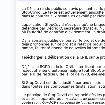
La CNIL a rendu public son avis portant sur le 
StopCovid. Le texte est actuellement ausculté 
dans
le courrier
aux sénateurs dévoilé par Next
L’application StopCovid n’est pas qu’une brique
défendue par Cédric O, secrétaire d’État au Nu
où l’autorité de contrôle a évidemment un droi
Dans son avis publié ce jour sur le projet de déc
déjà
prononcée
sur ce projet à l’état de brouil
rampe, l’autorité donne de nouvelles informati
Télécharger la délibération de la CNIL sur le p
Déjà, si le RGPD et la loi CNIL interdisent par 
l’exécutif entend autoriser malgré tout StopCo
par le
III de l’article 6
de la loi de 1978, elle-m
Si StopCovid est donc justifié par une mission d
dans toutes ses composantes (installation, activ
Le principe de StopCovid est rappelé dès les 
et autres appareils, pour «
informer les personnes 
positives à la Covid-19 et disposant de la même applica