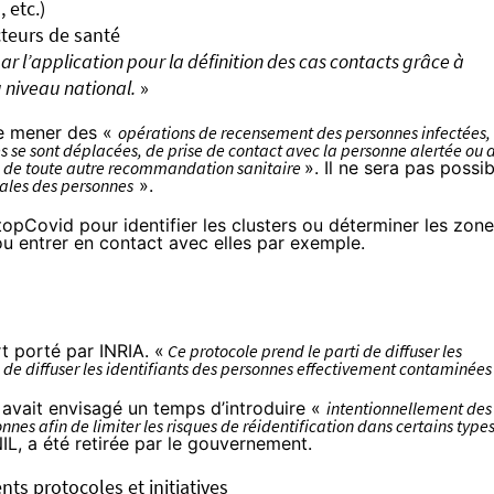
 etc.)
acteurs de santé
par l’application pour la définition des cas contacts grâce à
 niveau national.
»
de mener des «
opérations de recensement des personnes infectées,
s se sont déplacées, de prise de contact avec la personne alertée ou 
u de toute autre recommandation sanitaire
». Il ne sera pas possib
ciales des personnes
».
topCovid pour identifier les clusters ou déterminer les zon
u entrer en contact avec elles par exemple.
rt
porté par INRIA. «
Ce protocole prend le parti de diffuser les
 de diffuser les identifiants des personnes effectivement contaminées
avait envisagé un temps d’introduire «
intentionnellement des
nnes afin de limiter les risques de réidentification dans certains type
IL, a été retirée par le gouvernement.
ents protocoles et initiatives