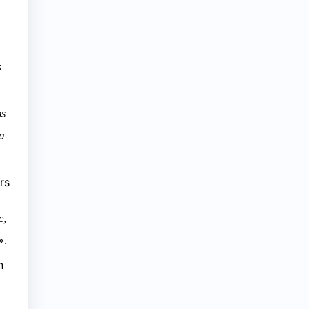
s
ns
ra
rs
e,
».
n