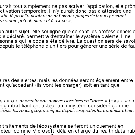
ourrait tout simplement ne pas activer l’application, elle prô
tivation temporaire. Il n’y aurait donc pas à attendre une
sibilité pour l'utilisateur de définir des plages de temps pendant
rés comme potentiellement à risque
».
un autre sujet, elle souligne que ce sont les professionnels 
s déclaré, permettra d’entraîner le système d’alerte. Il ne
ersonne à qui le code a été délivré. La question sera de savoi
depuis le téléphone d'un tiers pour générer une série de fa
taires des alertes, mais les données seront également entre
ant qu’accédant (ils vont les charger) soit en tant que
ée aura «
des centres de données localisés en France
» (pas «
ses
»
 contrat liant cet acteur au ministère, considéré comme
ciser les zones géographiques depuis lesquelles les administrateurs
 traitements de l’écosystème se feront uniquement en
 acteur comme Microsoft,
déjà en charge du health data hub