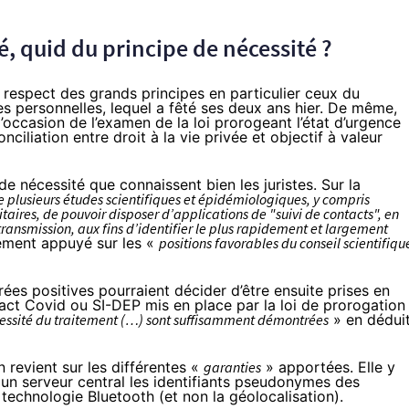
, quid du principe de nécessité ?
t respect des grands principes en particulier ceux du
es personnelles
, lequel a fêté
ses deux ans
hier. De même,
l’occasion de l’examen de la loi prorogeant l’état d’urgence
ciliation entre droit à la vie privée et objectif à valeur
e nécessité que connaissent bien les juristes. Sur la
de plusieurs études scientifiques et épidémiologiques, y compris
itaires, de pouvoir disposer d’applications de "suivi de contacts", en
ansmission, aux fins d’identifier le plus rapidement et largement
alement appuyé sur les «
positions favorables du conseil scientifiqu
ées positives pourraient décider d’être ensuite prises en
act Covid ou SI-DEP mis en place par la loi de prorogation
nécessité du traitement (…) sont suffisamment démontrées
» en dédui
n revient sur les différentes «
garanties
» apportées. Elle y
 un serveur central les identifiants pseudonymes des
technologie Bluetooth (et non la géolocalisation).