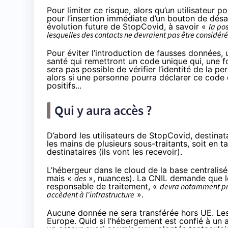
Pour limiter ce risque, alors qu’un utilisateur p
pour l’insertion immédiate d’un bouton de désac
évolution future de StopCovid, à savoir «
la pos
lesquelles des contacts ne devraient pas être considé
Pour éviter l’introduction de fausses données, 
santé qui remettront un code unique qui, une foi
sera pas possible de vérifier l’identité de la p
alors si une personne pourra déclarer ce code 
positifs...
Qui y aura accès ?
D’abord les utilisateurs de StopCovid, destina
les mains de plusieurs sous-traitants, soit en t
destinataires (ils vont les recevoir).
L’hébergeur dans le cloud de la base centralis
mais «
des
», nuances). La CNIL demande que le
responsable de traitement, «
devra notamment pré
accèdent à l'infrastructure
».
Aucune donnée ne sera transférée hors UE. Les
Europe. Quid si l’hébergement est confié à un