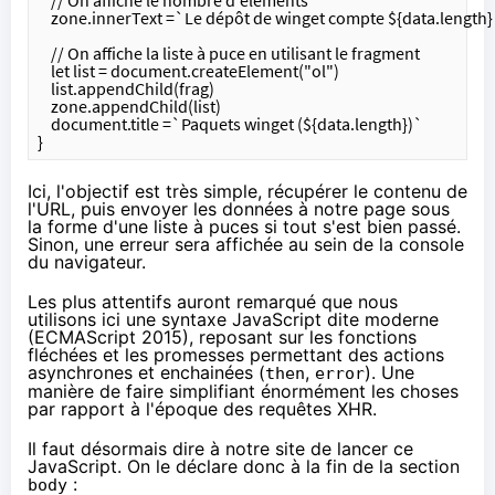
    zone.innerText =`Le dépôt de winget compte ${data.length} 
    // On affiche la liste à puce en utilisant le fragment
    let list = document.createElement("ol")
    list.appendChild(frag)
    zone.appendChild(list)    
    document.title =`Paquets winget (${data.length})`
}
Ici, l'objectif est très simple, récupérer le contenu de
l'URL, puis envoyer les données à notre page sous
la forme d'une liste à puces si tout s'est bien passé.
Sinon, une erreur sera affichée au sein de la console
du navigateur.
Les plus attentifs auront remarqué que nous
utilisons ici une syntaxe JavaScript dite moderne
(
ECMAScript 2015
), reposant sur
les fonctions
fléchées
et
les promesses
permettant des actions
asynchrones et enchainées (
,
). Une
then
error
manière de faire simplifiant énormément les choses
par rapport à l'époque des
requêtes XHR
.
Il faut désormais dire à notre site de lancer ce
JavaScript. On le déclare donc à la fin de la section
:
body