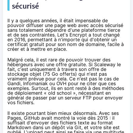
sécurisé
Il y a quelques années, il était impensable de
pouvoir diffuser une page web avec accès sécurisé
sans totalement dépendre d'une plateforme tierce
et de ses contraintes. Let's Encrypt
a tout changé
en 2016
, permettant à n'importe qui d'obtenir un
certificat gratuit pour son nom de domaine, facile à
créer et à mettre en place.
Malgré cela, il est rare de pouvoir trouver des
hébergeurs avec une offre gratuite. Si Scaleway le
fait, c'est uniquement à travers
son offre de
stockage objet
(75 Go offerts) qui n'est pas
vraiment prévue pour cela. Ce n'est pas le cas de
Gandi, Infomaniak ou OVH pour ne citer que ces
exemples. Surtout, ils en sont resté à des méthodes
de déploiement « old school », nécessitant en
général de passer par un serveur FTP pour envoyer
vos fichiers.
Il existe pourtant bien mieux désormais. Avec ses
Pages, GitHub avait montré la voie dès 2015 : il
suffisait d'envoyer des fichiers texte
au format
Markdown
dans un dépôt via Git, et votre site est
publié. L'upload peut ainsi se faire via une multitude