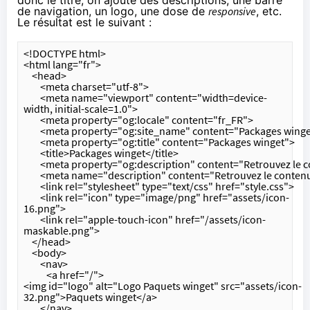
donc le titre, on ajoute des descriptions, une barre
de navigation, un logo, une dose de
responsive
, etc.
Le résultat est le suivant :
<!DOCTYPE html>
<html lang="fr">
    <head>
        <meta charset="utf-8">
        <meta name="viewport" content="width=device-
width, initial-scale=1.0">
        <meta property="og:locale" content="fr_FR">
        <meta property="og:site_name" content="Packages wing
        <meta property="og:title" content="Packages winget">
        <title>Packages winget</title>
        <meta property="og:description" content="Retrouvez l
        <meta name="description" content="Retrouvez le conte
        <link rel="stylesheet" type="text/css" href="style.css">
        <link rel="icon" type="image/png" href="assets/icon-
16.png">
        <link rel="apple-touch-icon" href="/assets/icon-
maskable.png">
    </head>
    <body>
        <nav>
           <a href="/">
<img id="logo" alt="Logo Paquets winget" src="assets/icon-
32.png">Paquets winget</a>
        </nav>