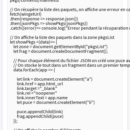
// On récupère la liste des paquets, on affiche une erreur en 
fetch(wingetUrl)
.then(response => response.json())
.then(jsonPkgs => showPkgs(jsonPkgs))
.catch((error)=> console.log("Erreur pendant la récuparation 
// On affiche la liste des paquets dans la zone pkgsList
let showPkgs =(data)=> {
    let zone = document.getElementById("pkgsList")    
    let frag = document.createDocumentFragment();
    // Pour chaque élément du fichier JSON on créé une puce av
    // On stocke le tout dans un fragment dans un premier tem
    data.forEach(app => {
        let link = document.createElement("a")
        link.href = app.html_url
        link.target ="_blank"
        link.rel ="noopener"
        link.innerText = app.name
        let puce = document.createElement("li")
        puce.appendChild(link)
        frag.appendChild(puce)
    });
    // On affiche le nombre d'éléments