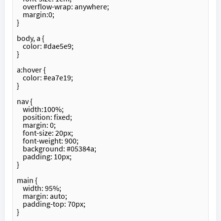
    overflow-wrap: anywhere; 
    margin:0;
}
body, a {
    color: #dae5e9;
}
a:hover {
    color: #ea7e19;
}
nav {
    width:100%;
    position: fixed;
    margin: 0;
    font-size: 20px;
    font-weight: 900;
    background: #05384a;
    padding: 10px;
}
main {
    width: 95%;
    margin: auto;
    padding-top: 70px;
}