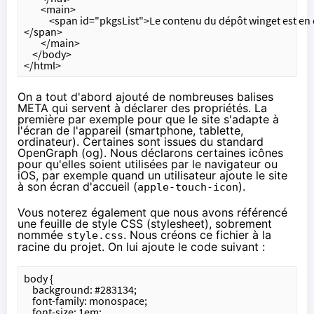
        <main>
            <span id="pkgsList">Le contenu du dépôt winget est e
</span>
        </main>
    </body>
</html>
On a tout d'abord ajouté de nombreuses
balises
META
qui servent à déclarer des propriétés. La
première par exemple pour que le site s'adapte à
l'écran de l'appareil (smartphone, tablette,
ordinateur). Certaines sont issues du standard
OpenGraph
(og). Nous déclarons certaines icônes
pour qu'elles soient utilisées par le navigateur ou
iOS, par exemple quand un utilisateur ajoute le site
à son écran d'accueil (
).
apple-touch-icon
Vous noterez également que nous avons référencé
une
feuille de style CSS
(stylesheet), sobrement
nommée
. Nous créons ce fichier à la
style.css
racine du projet. On lui ajoute le code suivant :
body {
    background: #283134;
    font-family: monospace;
    font-size: 1em;