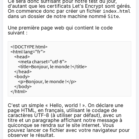
Ce sera donc suffisant pour notre test du jour,
d'autant que les certificats Let's Encrypt sont gérés.
On commence donc par créer un fichier
index.html
dans un dossier de notre machine nommé
.
Site
Une première page web qui contient le code
suivant :
<!DOCTYPE html>
<html lang="fr">
    <head>
        <meta charset="utf-8">
        <title>Bonjour, le monde !</title>
    </head>
    <body>
        <p>Bonjour, le monde !</p>
    </body>
</html>
C'est un simple « Hello, world ! ». On déclare une
page HTML, en français, utilisant
le codage de
caractères UTF-8
(à utiliser par défaut), avec un
titre et un paragraphe affichant notre message à
quiconque se rendra sur le site internet. Vous
pouvez lancer ce fichier avec votre navigateur pour
observer le résultat.