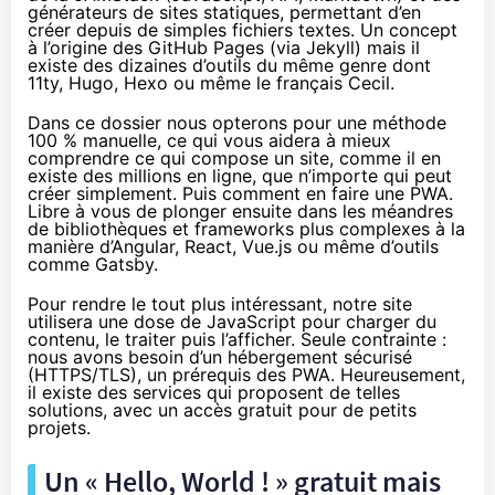
générateurs de sites statiques, permettant d’en
créer depuis de simples fichiers textes. Un concept
à l’origine des
GitHub Pages
(via
Jekyll
) mais il
existe des dizaines d’outils du même genre dont
11ty
,
Hugo
,
Hexo
ou même
le français Cecil
.
Dans ce dossier nous opterons pour une méthode
100 % manuelle, ce qui vous aidera à mieux
comprendre ce qui compose un site, comme il en
existe des millions en ligne, que n’importe qui peut
créer simplement. Puis comment en faire une PWA.
Libre à vous de plonger ensuite dans les méandres
de bibliothèques et frameworks plus complexes à la
manière d’
Angular
,
React,
Vue.js
ou même d’outils
comme
Gatsby
.
Pour rendre le tout plus intéressant, notre site
utilisera une dose de JavaScript pour charger du
contenu, le traiter puis l’afficher. Seule contrainte :
nous avons besoin d’un hébergement sécurisé
(HTTPS/TLS), un prérequis des PWA. Heureusement,
il existe des services qui proposent de telles
solutions, avec un accès gratuit pour de petits
projets.
Un « Hello, World ! » gratuit mais