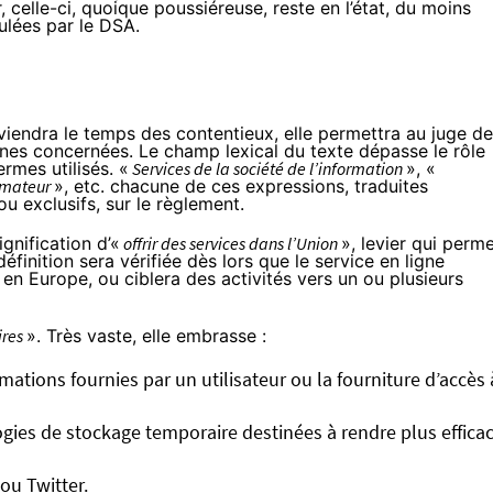
 celle-ci, quoique poussiéreuse, reste en l’état, du moins
ulées par le DSA.
 viendra le temps des contentieux, elle permettra au juge de
nnes concernées. Le champ lexical du texte dépasse le rôle
rmes utilisés. «
Services de la société de l’information
», «
mateur
», etc. chacune de ces expressions, traduites
ou exclusifs, sur le règlement.
ignification d’«
offrir des services dans l’Union
», levier qui perm
définition sera vérifiée dès lors que le service en ligne
 en Europe, ou ciblera des activités vers un ou plusieurs
ires
». Très vaste, elle embrasse :
mations fournies par un utilisateur ou la fourniture d’accès 
ogies de stockage temporaire destinées à rendre plus effica
u Twitter.