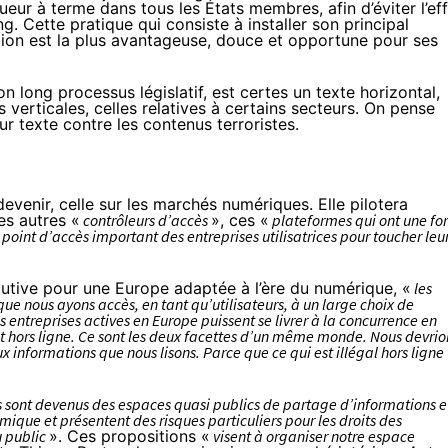
ueur à terme dans tous les États membres, afin d’éviter l’ef
. Cette pratique qui consiste à installer son principal
tion est la plus avantageuse, douce et opportune pour ses
 long processus législatif, est certes un texte horizontal,
s verticales, celles relatives à certains secteurs. On pense
tur texte contre les contenus terroristes.
venir, celle sur les marchés numériques. Elle pilotera
es autres «
contrôleurs d’accès
», ces «
plateformes qui ont une for
n point d’accès important des entreprises utilisatrices pour toucher leu
cutive pour une Europe adaptée à l’ère du numérique, «
les
que nous ayons accès, en tant qu’utilisateurs, à un large choix de
les entreprises actives en Europe puissent se livrer à la concurrence en
ont hors ligne. Ce sont les deux facettes d’un même monde. Nous devrio
ux informations que nous lisons. Parce que ce qui est illégal hors ligne
s sont devenus des espaces quasi publics de partage d’informations e
mique et présentent des risques particuliers pour les droits des
u public
». Ces propositions «
visent à organiser notre espace