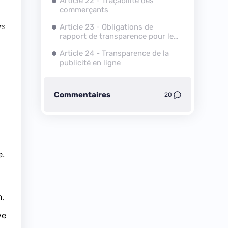
Article 22 - Traçabilité des
commerçants
rs
Article 23 - Obligations de
rapport de transparence pour les
opérateurs de plateformes en
Article 24 - Transparence de la
ligne
publicité en ligne
Commentaires
20
e.
n.
ve