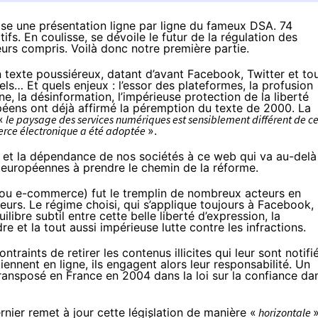
se une présentation ligne par ligne du fameux DSA. 74
fs. En coulisse, se dévoile le futur de la régulation des
eurs compris. Voilà donc notre première partie.
 texte poussiéreux, datant d’avant Facebook, Twitter et to
els… Et quels enjeux : l’essor des plateformes, la profusion
ne, la désinformation, l’impérieuse protection de la liberté
ens ont déjà affirmé la péremption du texte de 2000. La
«
le paysage des services numériques est sensiblement différent de c
ommerce électronique a été adoptée
».
s et la dépendance de nos sociétés à ce web qui va au-delà
 européennes à prendre le chemin de la réforme.
(ou e-commerce) fut le tremplin de nombreux acteurs en
eurs. Le régime choisi, qui s’applique toujours à Facebook,
libre subtil entre cette belle liberté d’expression, la
re et la tout aussi impérieuse lutte contre les infractions.
raints de retirer les contenus illicites qui leur sont notifié
intiennent en ligne, ils engagent alors leur responsabilité. Un
 transposé en France
en 2004 dans la loi sur la confiance da
nier remet à jour cette législation de manière «
horizontale
»