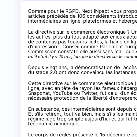
Comme
pour le RGPD
, Next INpact vous propo
articles précédés de 106 considérants introducti
intermédiaires en ligne, plateformes et héberg
La directive sur le commerce électronique ? Un
les autres, plus du tout adapté aux enjeux actu
de contenus pas toujours licites, la haine en lig
d’expression… Conseil comme Parlement europé
Commission
constate
elle aussi sans mal que 
qu’il était il y a 20 ans, lorsque la directive sur le c
Depuis vingt ans, la démocratisation de l’accè
du stade 2.0 ont donc convaincu les instances
Cette directive sur le commerce électronique 
ligne, avec en tête de rayon les fameux héberg
Snapchat, YouTube ou Twitter, fut celui d’un équi
nécessaire protection de la liberté d’entreprend
En substance, ces intermédiaires sont depuis cont
Et s’ils retirent, tout va bien, mais s’ils les ma
régime jugé trop simple aujourd’hui et qui fut
l’économie numérique.
Le corps de règles présenté le 15 décembre der