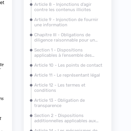
fet
Article 8 - Injonctions d’agir
contre les contenus illicites
Article 9 - Injonction de fournir
une information
Chapitre III - Obligations de
diligence raisonnable pour un
environnement en ligne
Section 1 - Dispositions
transparent et sûr
applicables à l’ensemble des
services intermédiaires
te
Article 10 - Les points de contact
r
Article 11 - Le représentant légal
Article 12 - Les termes et
conditions
ns
Article 13 - Obligation de
transparence
Section 2 - Dispositions
t
additionnelles applicables aux
hébergeurs, dont les plateformes
Article 14 - Les mécanismes de