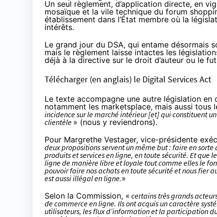
Un seul règlement, d’application directe, en vig
mosaïque et la vile technique du forum shopping
établissement dans l’État membre où la législa
intérêts.
Le grand jour du DSA, qui entame désormais son
mais le règlement laisse intactes les législation
déjà à la directive sur le droit d’auteur ou le fu
Télécharger (en anglais) le Digital Services Act
Le texte accompagne une autre législation en de
notamment les marketsplace, mais aussi tous l
incidence sur le marché intérieur [et] qui constituent u
clientèle
» (nous y reviendrons).
Pour Margrethe Vestager
, vice-présidente exé
deux propositions servent un même but : faire en sorte 
produits et services en ligne, en toute sécurité. Et que 
ligne de manière libre et loyale tout comme elles le f
pouvoir faire nos achats en toute sécurité et nous fier a
est aussi illégal en ligne.
»
Selon la Commission, «
certains très grands acteur
de commerce en ligne. Ils ont acquis un caractère systé
utilisateurs, les flux d’information et la participation d