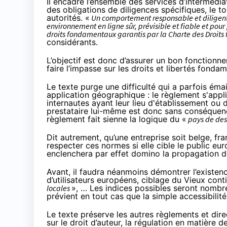
Il encadre l’ensemble des services d’intermédia
des obligations de diligences spécifiques, le 
autorités. «
Un comportement responsable et diligent d
environnement en ligne sûr, prévisible et fiable et pour
droits fondamentaux garantis par la Charte des Droi
considérants.
L’objectif est donc d’assurer un bon fonctionn
faire l’impasse sur les droits et libertés fonda
Le texte purge une difficulté qui a parfois émai
application géographique : le règlement s'appli
internautes ayant leur lieu d'établissement ou 
prestataire lui-même est donc sans conséquence
règlement fait sienne la logique du «
pays de des
Dit autrement, qu’une entreprise soit belge, fr
respecter ces normes si elle cible le public eu
enclenchera par effet domino la propagation de
Avant, il faudra néanmoins démontrer l’existenc
d’utilisateurs européens, ciblage du Vieux conti
locales
», … Les indices possibles seront nombreu
prévient en tout cas que la simple accessibilité
Le texte préserve les autres règlements et direc
sur le droit d’auteur, la régulation en matière 