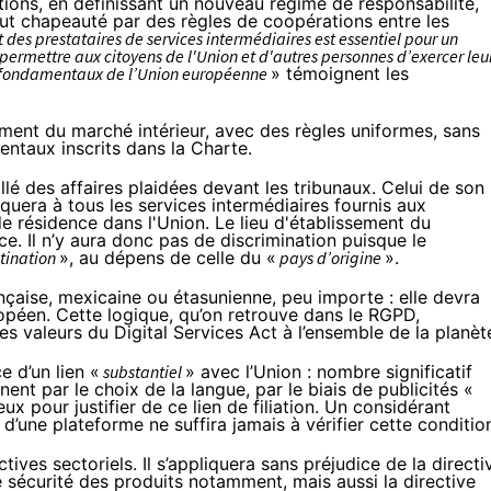
tions, en définissant un nouveau régime de responsabilité,
tout chapeauté par des règles de coopérations entre les
es prestataires de services intermédiaires est essentiel pour un
 permettre aux citoyens de l'Union et d'autres personnes d’exercer leu
ts fondamentaux de l’Union européenne
» témoignent les
ement du marché intérieur, avec des règles uniformes, sans
mentaux inscrits dans la Charte.
llé des affaires plaidées devant les tribunaux. Celui de son
quera à tous les services intermédiaires fournis aux
de résidence dans l'Union. Le lieu d'établissement du
. Il n’y aura donc pas de discrimination puisque le
tination
», au dépens de celle du «
pays d’origine
».
ançaise, mexicaine ou étasunienne, peu importe : elle devra
ropéen. Cette logique, qu’on retrouve dans le RGPD,
s valeurs du Digital Services Act à l’ensemble de la planèt
e d’un lien «
substantiel
» avec l’Union : nombre significatif
nent par le choix de la langue, par le biais de publicités «
x pour justifier de ce lien de filiation. Un considérant
 d’une plateforme ne suffira jamais à vérifier cette conditio
tives sectoriels. Il s’appliquera sans préjudice de la directi
de sécurité des produits notamment, mais aussi la directive