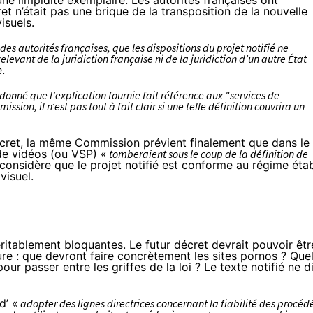
une limpidité exemplaire. Les autorités françaises ont
t n’était pas une brique de la transposition de la nouvelle
isuels.
des autorités françaises, que les dispositions du projet notifié ne
evant de la juridiction française ni de la juridiction d’un autre État
.
donné que l’explication fournie fait référence aux "services de
sion, il n’est pas tout à fait clair si une telle définition couvrira un
décret, la même Commission prévient finalement que dans le
de vidéos (ou VSP) «
tomberaient sous le coup de la définition de
e considère que le projet notifié est conforme au régime étab
visuel.
ritablement bloquantes. Le futur décret devrait pouvoir êtr
ure : que devront faire concrètement les sites pornos ? Que
r passer entre les griffes de la loi ? Le texte notifié ne di
d’ «
adopter des lignes directrices concernant la fiabilité des procéd