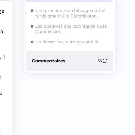
ge
Une procédure de blocage notifié
tardivement à la Commission
européenne
Les observations laconiques de la
la
Commission
Un décret toujours pas publié
 il
Commentaires
r
35
t
13
.