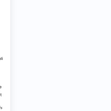
li
e
l
t
és