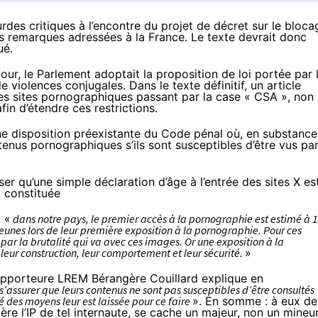
es critiques à l’encontre du projet de décret sur le bloca
 remarques adressées à la France. Le texte devrait donc
ué.
our, le Parlement adoptait la proposition de loi portée par 
 violences conjugales. Dans le texte définitif, un article
es sites pornographiques passant par la case « CSA », non
in d’étendre ces restrictions.
ne disposition préexistante
du Code pénal
où, en substance,
ntenus pornographiques s’ils sont susceptibles d’être vus pa
ser qu’une simple déclaration d’âge à l’entrée des sites X es
t constituée
 «
dans notre pays, le premier accès à la pornographie est estimé à 
jeunes lors de leur première exposition à la pornographie. Pour ces
t par la brutalité qui va avec ces images. Or une exposition à la
leur construction, leur comportement et leur sécurité.
»
apporteure LREM Bérangère Couillard explique en
 s’assurer que leurs contenus ne sont pas susceptibles d’être consultés
té des moyens leur est laissée pour ce faire
». En somme : à eux de
ière l’IP de tel internaute, se cache un majeur, non un mineur