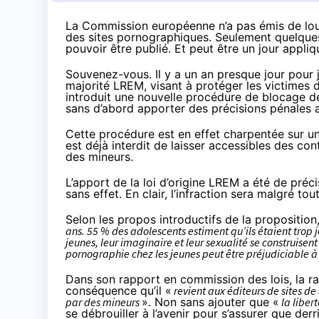
La Commission européenne n’a pas émis de lourd
des sites pornographiques. Seulement quelques
pouvoir être publié. Et peut être un jour appliq
Souvenez-vous. Il y a un an presque jour pour j
majorité LREM, visant à protéger les victimes de
introduit une nouvelle procédure de blocage d
sans d’abord apporter des précisions pénales af
Cette procédure est en effet charpentée sur u
est déjà interdit de laisser accessibles des co
des mineurs.
L’apport de la loi d’origine LREM a été de préci
sans effet. En clair, l’infraction sera malgré tou
Selon les
propos introductifs
de la proposition,
ans. 55 % des adolescents estiment qu’ils étaient trop 
jeunes, leur imaginaire et leur sexualité se construisen
pornographie chez les jeunes peut être préjudiciable à 
Dans
son rapport
en commission des lois, la r
conséquence qu’il «
revient aux éditeurs de sites de
par des mineurs
». Non sans ajouter que «
la liber
se débrouiller à l’avenir pour s’assurer que derr