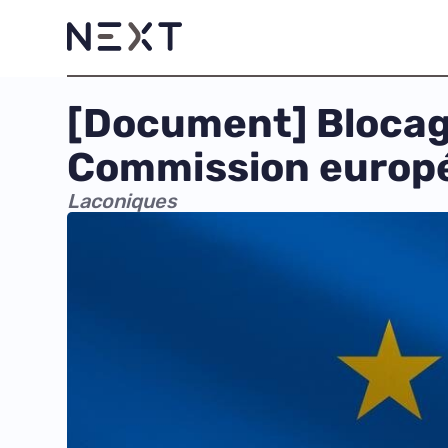
[Document] Blocage 
Commission europ
Laconiques