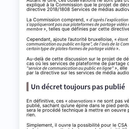
Autant le dire, ces observations ne sont pas d’
expliqué à la Commission que le projet de décre
directive 2018/1808 Services de médias audiov
La Commission comprend, «
d’après l’explication 
s’appliqueront pas aux plateformes de partage vidéo rel
membre
», telles que définies par cette directive
Cependant, ajoute l’autorité bruxelloise, «
étant 
communication au public en ligne", de l’avis de la Commis
certain type de plates-formes de partage vidéo
».
Au-delà de cette discussion sur le projet de 
cas où les services de plateforme de partage 
"service de communication au public en ligne"
», ell
par la directive sur les services de média audio
Un décret toujours pas publié
En définitive, ces «
observations
» ne sont pas vé
publié, sachant qu’une épine dans le pied perd
sera le procédé technique à mettre en oeuvre pou
rien.
Simplement, il ouvre la possibilité pour le CSA 