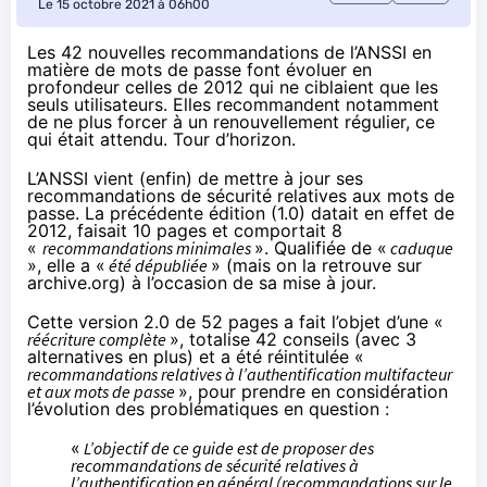
Le 15 octobre 2021 à 06h00
Les 42 nouvelles recommandations de l’ANSSI en
matière de mots de passe font évoluer en
profondeur celles de 2012 qui ne ciblaient que les
seuls utilisateurs. Elles recommandent notamment
de ne plus forcer à un renouvellement régulier,
ce
qui était attendu
. Tour d’horizon.
L’ANSSI vient (enfin) de mettre à jour ses
recommandations de sécurité relatives aux mots de
passe
. La précédente édition (1.0) datait en effet de
2012, faisait 10 pages et comportait 8
«
recommandations minimales
». Qualifiée de «
caduque
», elle a «
été dépubliée
» (mais on la
retrouve
sur
archive.org) à l’occasion de sa mise à jour.
Cette version 2.0 de 52 pages a fait l’objet d’une «
réécriture complète
», totalise 42 conseils (avec 3
alternatives en plus) et a été réintitulée «
recommandations relatives à l’authentification multifacteur
et aux mots de passe
», pour prendre en considération
l’évolution des problématiques en question :
«
L’objectif de ce guide est de proposer des
recommandations de sécurité relatives à
l’authentification en général (recommandations sur le