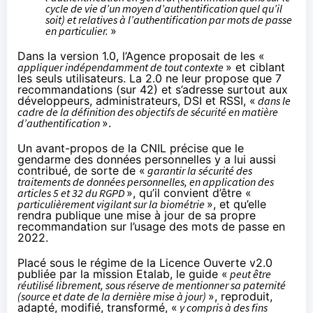
cycle de vie d’un moyen d’authentification quel qu’il
soit) et relatives à l’authentification par mots de passe
en particulier.
»
Dans la version 1.0, l’Agence proposait de les «
appliquer indépendamment de tout contexte
» et ciblant
les seuls utilisateurs. La 2.0 ne leur propose que 7
recommandations (sur 42) et s’adresse surtout aux
développeurs, administrateurs, DSI et RSSI, «
dans le
cadre de la définition des objectifs de sécurité en matière
d’authentification
».
Un avant-propos de la CNIL précise que le
gendarme des données personnelles y a lui aussi
contribué, de sorte de «
garantir la sécurité des
traitements de données personnelles, en application des
articles 5
et 32
du RGPD
», qu’il convient d’être «
particulièrement vigilant sur la biométrie
», et qu’elle
rendra publique une mise à jour de sa propre
recommandation
sur l’usage des mots de passe en
2022.
Placé sous le régime de la
Licence Ouverte v2.0
publiée par la mission Etalab, le guide «
peut être
réutilisé librement, sous réserve de mentionner sa paternité
(source et date de la dernière mise à jour)
», reproduit,
adapté, modifié, transformé, «
y compris à des fins