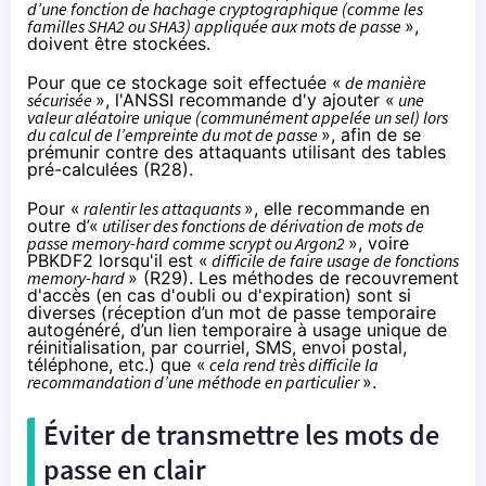
d’une fonction de hachage cryptographique (comme les
familles SHA2 ou SHA3) appliquée aux mots de passe
»,
doivent être stockées.
Pour que ce stockage soit effectuée «
de manière
sécurisée
», l'ANSSI recommande d'y ajouter «
une
valeur aléatoire unique (communément appelée un sel) lors
du calcul de l’empreinte du mot de passe
», afin de se
prémunir contre des attaquants utilisant des tables
pré-calculées (R28).
Pour «
ralentir les attaquants
», elle recommande en
outre d’«
utiliser des fonctions de dérivation de mots de
passe memory-hard comme scrypt ou Argon2
», voire
PBKDF2 lorsqu'il est «
difficile de faire usage de fonctions
memory-hard
» (R29). Les méthodes de recouvrement
d'accès (en cas d'oubli ou d'expiration) sont si
diverses (réception d’un mot de passe temporaire
autogénéré, d’un lien temporaire à usage unique de
réinitialisation, par courriel, SMS, envoi postal,
téléphone, etc.) que «
cela rend très difficile la
recommandation d’une méthode en particulier
».
Éviter de transmettre les mots de
passe en clair