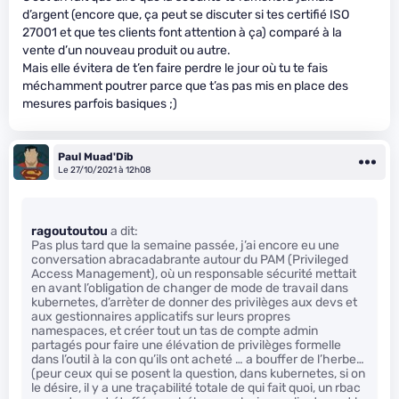
d’argent (encore que, ça peut se discuter si tes certifié ISO
27001 et que tes clients font attention à ça) comparé à la
vente d’un nouveau produit ou autre.
Mais elle évitera de t’en faire perdre le jour où tu te fais
méchamment poutrer parce que t’as pas mis en place des
mesures parfois basiques ;)
Paul Muad'Dib
Le 27/10/2021 à 12h08
ragoutoutou
a dit:
Pas plus tard que la semaine passée, j’ai encore eu une
conversation abracadabrante autour du PAM (Privileged
Access Management), où un responsable sécurité mettait
en avant l’obligation de changer de mode de travail dans
kubernetes, d’arrèter de donner des privilèges aux devs et
aux gestionnaires applicatifs sur leurs propres
namespaces, et créer tout un tas de compte admin
partagés pour faire une élévation de privilèges formelle
dans l’outil à la con qu’ils ont acheté … a bouffer de l’herbe…
(peur ceux qui se posent la question, dans kubernetes, si on
le désire, il y a une traçabilité totale de qui fait quoi, un rbac