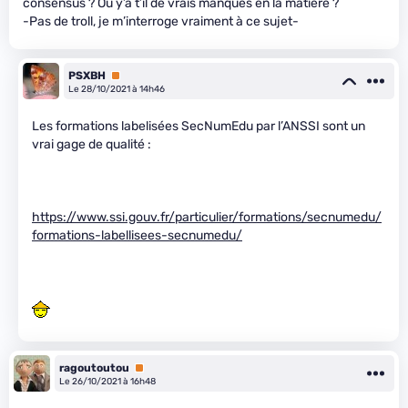
consensus ? Ou y’a t’il de vrais manques en la matière ?
-Pas de troll, je m’interroge vraiment à ce sujet-
PSXBH
Premium
Le 28/10/2021 à 14h46
Les formations labelisées SecNumEdu par l’ANSSI sont un
vrai gage de qualité :
https://www.ssi.gouv.fr/particulier/formations/secnumedu/
formations-labellisees-secnumedu/
ragoutoutou
Premium
Le 26/10/2021 à 16h48