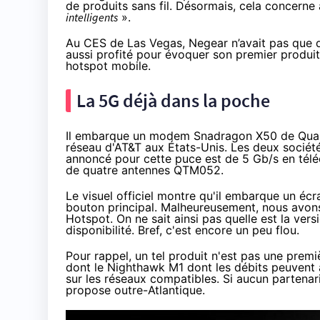
de produits sans fil. Désormais, cela concerne
intelligents
».
Au CES de Las Vegas
, Negear n’avait pas que
aussi profité pour évoquer son premier produi
hotspot mobile.
La 5G déjà dans la poche
Il embarque un modem Snadragon X50 de Qual
réseau d'AT&T aux États-Unis. Les deux société
annoncé pour cette puce est de 5 Gb/s en tél
de quatre antennes
QTM052
.
Le visuel officiel montre qu'il embarque un écr
bouton principal. Malheureusement, nous avon
Hotspot. On ne sait ainsi pas quelle est la versi
disponibilité. Bref, c'est encore un peu flou.
Pour rappel, un tel produit n'est pas une prem
dont le
Nighthawk M1
dont les débits peuvent 
sur les réseaux compatibles. Si aucun partena
propose
outre-Atlantique.