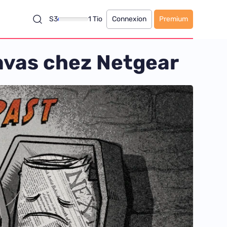
S3
1 Tio
Connexion
Premium
nvas chez Netgear