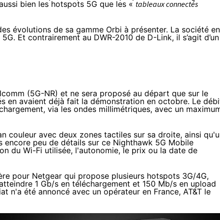
 aussi bien les hotspots 5G que les «
tableaux connectés
des évolutions de sa gamme Orbi
à présenter. La société en
t 5G. Et contrairement au
DWR-2010 de D-Link
, il s’agit d’un
comm (5G-NR) et ne sera proposé au départ que sur le
s en avaient déjà fait la démonstration
en octobre
. Le débi
échargement, via les ondes millimétriques, avec un maximu
an couleur avec deux zones tactiles sur sa droite, ainsi qu'
s encore peu de détails sur ce Nighthawk 5G Mobile
on du Wi-Fi utilisée, l'autonomie, le prix ou la date de
ière pour Netgear qui propose plusieurs hotspots 3G/4G,
atteindre 1 Gb/s en téléchargement et 150 Mb/s en upload
riat n'a été annoncé avec un opérateur en France,
AT&T le