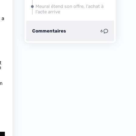
Meural étend son offre, l'achat à
l'acte arrive
 a
Commentaires
6
t
m
un