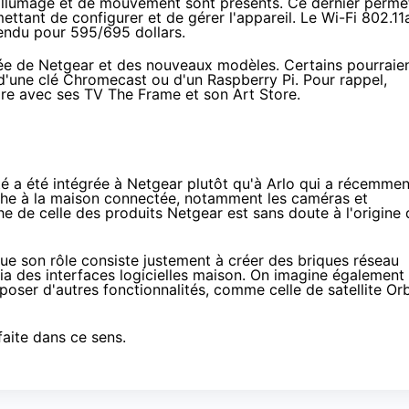
allumage et de mouvement sont présents. Ce dernier perme
ttant de configurer et de gérer l'appareil. Le Wi-Fi 802.11
vendu pour 595/695 dollars.
rivée de Netgear et des nouveaux modèles. Certains pourraie
 d'une clé Chromecast ou d'un Raspberry Pi. Pour rappel,
ire avec ses TV The Frame et
son Art Store
.
é a été intégrée à Netgear plutôt qu'à Arlo qui a récemmen
che à la maison connectée, notamment les caméras et
e de celle des produits Netgear est sans doute à l'origine 
que son rôle consiste justement à créer des briques réseau
via des interfaces logicielles maison. On imagine également
poser d'autres fonctionnalités, comme celle de satellite Orb
aite dans ce sens.