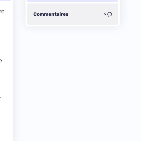
et
Commentaires
9
0
e
r