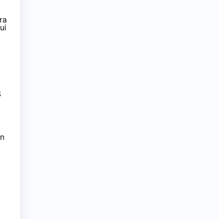
ra
ui
S
on