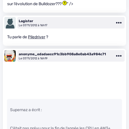
sur l’évolution de Bulldozer???
" />
Lagister
Le 07/11/2012 à 16h17
Tu parle de
Piledriver
?
anonyme_edadaecc91c3bb908a8e0ab43a984c71
Le 07/11/2012 à 16h19
Supernaz a écrit :
C’était pas prévu pour la fin de l’année les CPU en AM3+