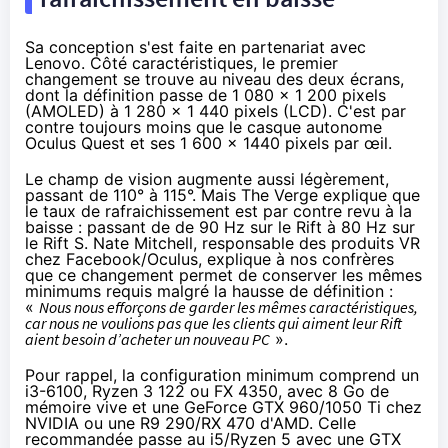
Sa conception s'est faite en partenariat avec
Lenovo. Côté caractéristiques, le premier
changement se trouve au niveau des deux écrans,
dont la définition passe de 1 080 x 1 200 pixels
(AMOLED) à 1 280 x 1 440 pixels (LCD). C'est par
contre toujours moins que
le casque autonome
Oculus Quest
et ses 1 600 x 1440 pixels par œil.
Le champ de vision augmente aussi légèrement,
passant de 110° à 115°. Mais
The Verge explique
que
le taux de rafraichissement est par contre revu à la
baisse : passant de de 90 Hz sur le Rift à 80 Hz sur
le Rift S. Nate Mitchell, responsable des produits VR
chez Facebook/Oculus, explique à nos confrères
que ce changement permet de conserver les mêmes
minimums requis malgré la hausse de définition :
«
Nous nous efforçons de garder les mêmes caractéristiques,
car nous ne voulions pas que les clients qui aiment leur Rift
aient besoin d’acheter un nouveau PC
».
Pour rappel, la configuration
minimum
comprend un
i3-6100, Ryzen 3 122 ou FX 4350, avec 8 Go de
mémoire vive et une GeForce GTX 960/1050 Ti chez
NVIDIA ou une R9 290/RX 470 d'AMD. Celle
recommandée passe au i5/Ryzen 5 avec une GTX