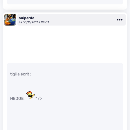
sniperdc
Le 30/11/2012 à 19h03
tigii a écrit :
HEDGE !
" />