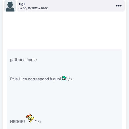
tigii
Le 30/11/2012 à 17h08
gathor a écrit :
Et le H ca correspond à quoi
" />
HEDGE !
" />