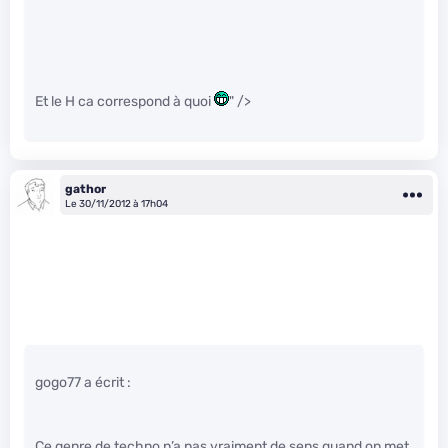
Et le H ca correspond à quoi
" />
gathor
Le 30/11/2012 à 17h04
gogo77 a écrit :
Ce genre de techno n’a pas vraiment de sens quand on met