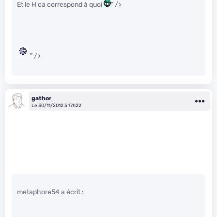
Et le H ca correspond à quoi
" />
" />
gathor
Le 30/11/2012 à 17h22
metaphore54 a écrit :