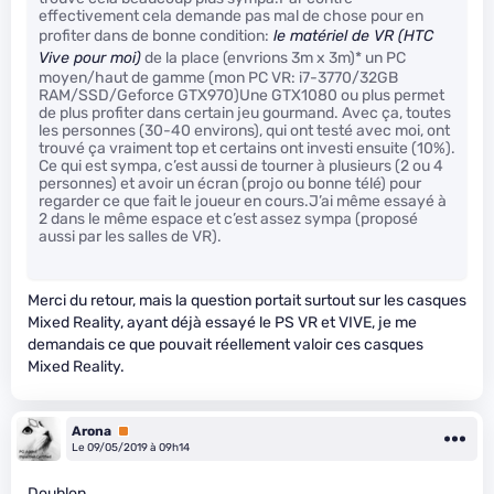
effectivement cela demande pas mal de chose pour en
profiter dans de bonne condition:
le matériel de VR (HTC
Vive pour moi)
de la place (envrions 3m x 3m)* un PC
moyen/haut de gamme (mon PC VR: i7-3770/32GB
RAM/SSD/Geforce GTX970)Une GTX1080 ou plus permet
de plus profiter dans certain jeu gourmand. Avec ça, toutes
les personnes (30-40 environs), qui ont testé avec moi, ont
trouvé ça vraiment top et certains ont investi ensuite (10%).
Ce qui est sympa, c’est aussi de tourner à plusieurs (2 ou 4
personnes) et avoir un écran (projo ou bonne télé) pour
regarder ce que fait le joueur en cours.J’ai même essayé à
2 dans le même espace et c’est assez sympa (proposé
aussi par les salles de VR).
Merci du retour, mais la question portait surtout sur les casques
Mixed Reality, ayant déjà essayé le PS VR et VIVE, je me
demandais ce que pouvait réellement valoir ces casques
Mixed Reality.
Arona
Premium
Le 09/05/2019 à 09h14
Doublon