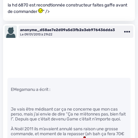
la hd 6870 est recondtionnée constructeur faites gaffe avant
de commander
" />
anonyme_d58ae7e2d09a5d3fb2e3eb976436dda3
Le 09/01/2013 à 21h22
EMegamanu a écrit :
Je vais être médisant car ça ne concerne que mon cas
perso, mais j’ai envie de dire “Ça ne m’étonnes pas, bien fait
!”. Depuis que c’était devenu Game c’était n’importe quoi.
À Noël 2011 ils m’avaient annulé sans raison une grosse
commande, et moment de la repasser (ah bah ça fera 70€