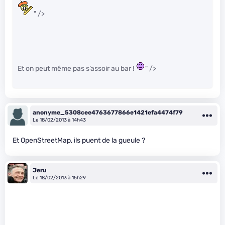
" />
Et on peut même pas s’assoir au bar !
" />
anonyme_5308cee4763677866e1421efa4474f79
Le 18/02/2013 à 14h43
Et OpenStreetMap, ils puent de la gueule ?
Jeru
Le 18/02/2013 à 15h29