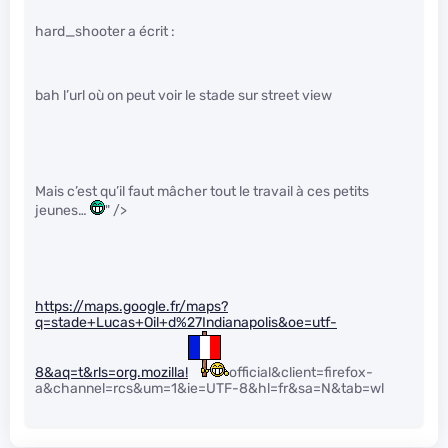
hard_shooter a écrit :
bah l’url où on peut voir le stade sur street view
Mais c’est qu’il faut mâcher tout le travail à ces petits
jeunes…
" />
https://maps.google.fr/maps?
q=stade+Lucas+Oil+d%27Indianapolis&oe=utf-
8&aq=t&rls=org.mozilla!
official&client=firefox-
a&channel=rcs&um=1&ie=UTF-8&hl=fr&sa=N&tab=wl