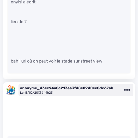
enylsi a écrit :
lien de ?
bah l’url où on peut voir le stade sur street view
anonyme_43ec94a8c213ea3f48e0940ee8dc67ab
Le 18/02/2013 à 14h23