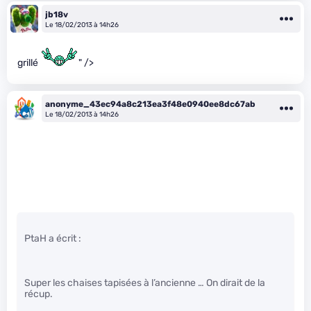
jb18v
Le 18/02/2013 à 14h26
grillé
" />
anonyme_43ec94a8c213ea3f48e0940ee8dc67ab
Le 18/02/2013 à 14h26
PtaH a écrit :
Super les chaises tapisées à l’ancienne … On dirait de la
récup.