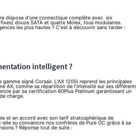
ire dispose d'une connectique complète avec six
fixes) douze SATA et quatre Molex, tous modulaires.
nces les plus hautes ? C'est à découvrir sans tarder :
mentation intelligent ?
e gamme signé Corsair. L'
AX 1200i
reprend les principales
e AX, comme sa répartition de l'intensité sur ses différent
érencie par sa certification 80Plus Platinum garantissant un
de charge.
ie et en accord avec son tarif stratosphérique de
t-elle su convaincre nos confrères de Pure OC grâce à sa
ensions ? Réponse tout de suite :