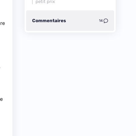
petit prix
Commentaires
14
tre
e
se