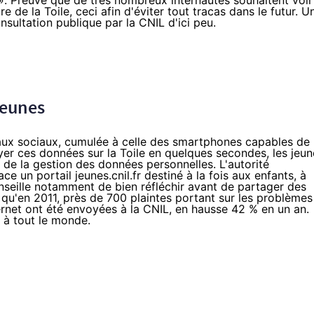
». Preuve que de très nombreux internautes souhaitent voir
e de la Toile, ceci afin d'éviter tout tracas dans le futur. U
consultation publique par la CNIL d'ici peu.
 jeunes
eaux sociaux, cumulée à celle des smartphones capables de
yer ces données sur la Toile en quelques secondes, les jeun
 de la gestion des données personnelles. L'autorité
lace un portail
jeunes.cnil.fr
destiné à la fois aux enfants, à
onseille notamment de bien réfléchir avant de partager des
qu'en 2011, près de 700 plaintes portant sur les problèmes
ternet ont été envoyées à la CNIL, en hausse 42 % en un an.
 à tout le monde.