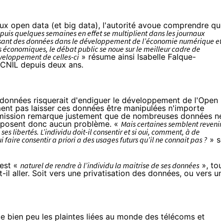
x open data (et big data), l'autorité avoue comprendre q
puis quelques semaines en effet se multiplient dans les journaux
oissant des données dans le développement de l’économie numérique e
 économiques, le débat public se noue sur le meilleur cadre de
éveloppement de celles-ci
» résume ainsi Isabelle Falque-
a CNIL depuis deux ans.
 données risquerait d'endiguer le développement de l'Open
ent pas laisser ces données être manipulées n'importe
mmission remarque justement que de nombreuses données n
i posent donc aucun problème. «
Mais certaines semblent reveni
s libertés. L’individu doit-il consentir et si oui, comment, à de
 faire consentir a priori a des usages futurs qu’il ne connait pas ?
» s
 est «
naturel de rendre à l’individu la maitrise de ses données
», to
-il aller. Soit vers une privatisation des données, ou vers u
le bien peu les plaintes liées au monde des télécoms et