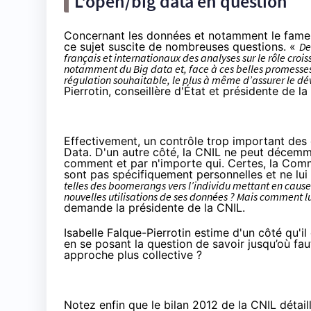
L'open/big data en question
Concernant les données et notamment le fameu
ce sujet suscite de nombreuses questions. «
De
français et
internationaux des analyses sur le rôle cr
notamment du Big data et, face à ces belles promesses
régulation souhaitable, le plus à même d’assurer le d
Pierrotin, conseillère d'État et présidente de l
Effectivement, un contrôle trop important des
Data. D'un autre côté, la CNIL ne peut décemm
comment et par n'importe qui. Certes, la Co
sont pas spécifiquement personnelles et ne lu
telles des boomerangs vers l’individu mettant en cause se
nouvelles utilisations de ses données ? Mais comment lui
demande la présidente de la CNIL.
Isabelle Falque-Pierrotin estime d'un côté qu'il
en se posant la question de savoir jusqu’où faut
approche plus collective ?
Notez enfin que le bilan 2012 de la CNIL détail