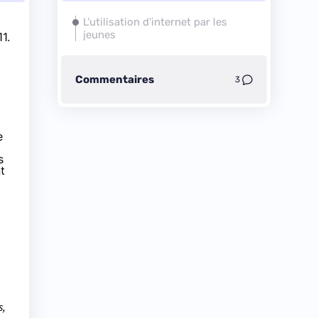
L'utilisation d'internet par les
jeunes
1.
Commentaires
3
e
s
t
s,