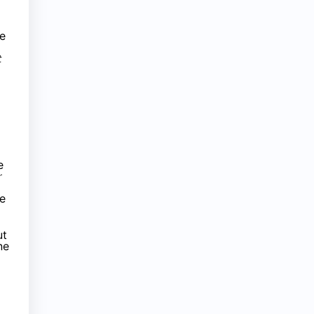
ue
t
e
r
e
ut
ne