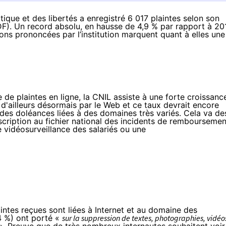
ique et des libertés a enregistré 6 017 plaintes selon son
DF
). Un record absolu, en hausse de 4,9 % par rapport à 201
ions prononcées par l’institution marquent quant à elles une
e de plaintes en ligne, la CNIL assiste à une forte croissanc
 d'ailleurs désormais par le Web et ce taux devrait encore
it des doléances liées à des domaines très variés. Cela va de
cription au fichier national des incidents de remboursemen
e vidéosurveillance des salariés ou une
ntes reçues sont liées à Internet et au domaine des
,4 %) ont porté «
sur la suppression de textes, photographies, vidéo