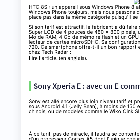
HTC 8S : un appareil sous Windows Phone 8 a
Windows Phone toujours, mais nous passons de
place pas dans la même catégorie puisqu'il se
Si son tarif est attractif, le fabricant a dû fa
Super LCD de 4 pouces de 480 x 800 pixels, 
Mo de RAM, 4 Go de mémoire flash et un GPU A
lecteur de cartes microSDHC. Sa configuration
720. Ce smartphone offre-t-il un bon rapport e
chez Tech Radar :
Lire l'article.
(en anglais).
Sony Xperia E : avec un E co
Sony est allé encore plus loin niveau tarif et
sous Android 4.1 (Jelly Bean), à
moins de 150 
chinois, ou de modèles comme le
Wiko Cink Sl
À ce tarif, pas de miracle, il faudra se conten
d'un processeur Cortex A5 dont l'unique coeur