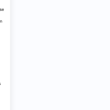
se
an
s