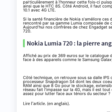
particulièrement à l’honneur cette fois-ci pui
ainsi que le HTC 8S. Côté Android, il faut com
10.1 avec 4G LTE.
Si la santé financière de Nokia
s'améliore
ces d
rencontré par sa gamme Lumia composée de cin
Aujourd'hui nos confrères de chez Engadget se
720.
Nokia Lumia 720 : la pierre an
Affiché au prix de 369 euros sur le catalogue d
face à des appareils comme le
Samsung Galaxy
Côté technique, on retrouve sous sa dalle IPS
processeur Snapdragon S4 dont les deux coeur
RAM ainsi que 8 Go pour le stockage, extensib
réseau fait l'impasse sur la 4G, mais il est t
assez pour lutter face aux ténors du secteur ?
Lire l'article.
(en anglais).