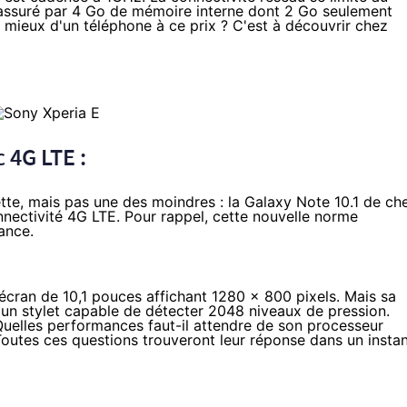
assuré par 4 Go de mémoire interne dont 2 Go seulement
er mieux d'un téléphone à ce prix ? C'est à découvrir chez
 4G LTE :
ette, mais pas une des moindres : la
Galaxy Note 10.1
de ch
nectivité 4G LTE. Pour rappel, cette nouvelle norme
rance
.
cran de 10,1 pouces affichant 1280 x 800 pixels. Mais sa
, un stylet capable de détecter 2048 niveaux de pression.
Quelles performances faut-il attendre de son processeur
utes ces questions trouveront leur réponse dans un insta