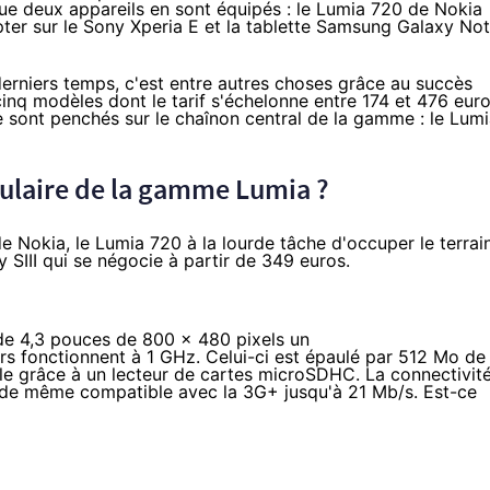
sque deux appareils en sont équipés : le Lumia 720 de Nokia
pter sur le Sony Xperia E et la tablette Samsung Galaxy No
erniers temps, c'est entre autres choses grâce au succès
q modèles dont le tarif s'échelonne entre
174
et
476 eur
 sont penchés sur le chaînon central de la gamme : le Lum
gulaire de la gamme Lumia ?
e Nokia, le Lumia 720 à la lourde tâche d'occuper le terrai
 SIII
qui se négocie à partir de 349 euros.
 de 4,3 pouces de 800 x 480 pixels un
s fonctionnent à 1 GHz. Celui-ci est épaulé par 512 Mo de
le grâce à un lecteur de cartes microSDHC. La connectivit
out de même compatible avec la 3G+ jusqu'à 21 Mb/s. Est-ce