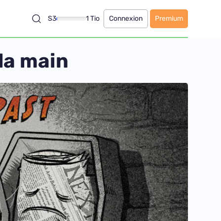
S3
1 Tio
Connexion
Premium
 la main