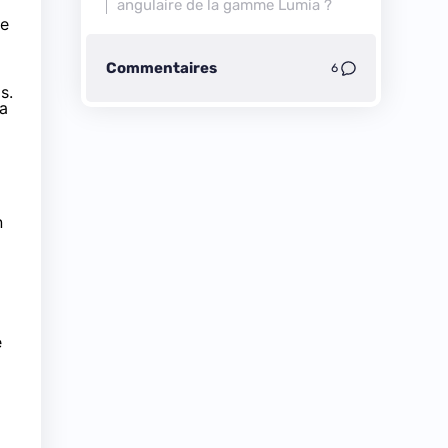
angulaire de la gamme Lumia ?
te
Commentaires
6
os
.
ia
n
é