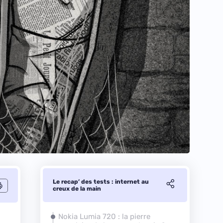
Le recap’ des tests : internet au
creux de la main
Nokia Lumia 720 : la pierre