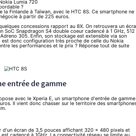
bordable ?
 la Finlande à Taïwan, avec le HTC 8S. Ce smartphone ne 
 négocie
à partir de 225 euros
.
ire quelques concessions rapport au 8X. On retrouvera un écr
un SoC Snapdragon S4 double coeur cadencé à 1 GHz, 512
dreno 305. Enfin, son stockage est extensible via son
 est donc configuration très proche de celle du Nokia
ntre les performances et le prix ? Réponse tout de suite
mme entrée de gamme
 propose avec le Xperia E, un smartphone d'entrée de gamme
euros
. Il vient donc chasser sur le territoire des smartphone
im
.
ter d'un écran de 3,5 pouces affichant 320 x 480 pixels et
 est cadencé à 1GHz. La connectivité réseau se limite au