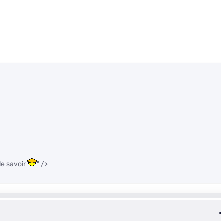
 le savoir
" />