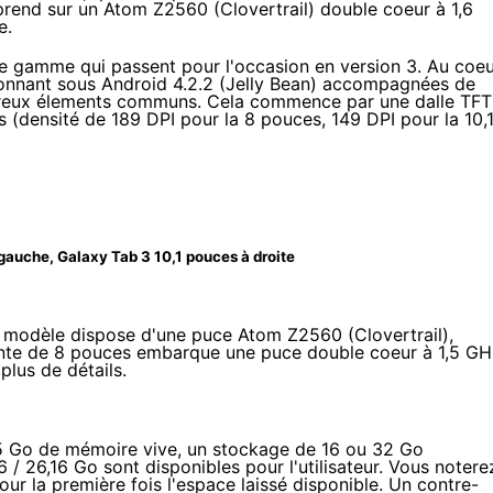
prend sur un Atom Z2560 (Clovertrail) double coeur à 1,6
e.
e gamme qui passent pour l'occasion en version 3. Au coe
ionnant sous Android 4.2.2 (Jelly Bean) accompagnées de
mbreux élements communs. Cela commence par une dalle TFT
s (densité de 189 DPI pour la 8 pouces, 149 DPI pour la 10,
gauche, Galaxy Tab 3 10,1 pouces à droite
nd modèle dispose d'une puce
Atom Z2560
(Clovertrail),
iante de 8 pouces embarque une puce double coeur à 1,5 G
plus de détails.
,5 Go de mémoire vive, un stockage de 16 ou 32 Go
6 / 26,16 Go sont disponibles pour l'utilisateur. Vous notere
r la première fois l'espace laissé disponible.
Un contre-