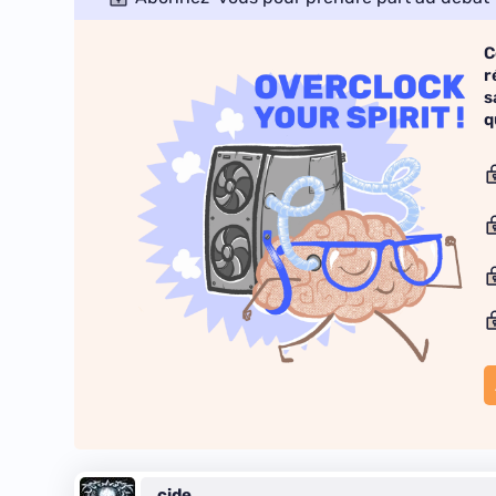
C
r
s
q
cide