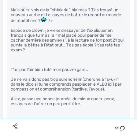
Mais où tu vois de la “chialerie”, blaireau ? T’as trouvé un
nouveau verbe et t’essayes de battre le record du monde
de répétitions ?
" />
Espèce de clown, je viens d’essayer de t’expliquer en
français que tu m’as l’air mal placé pour parler de “se
cacher derrière des smileys”, à la lecture de ton post 21 qui
suinte la bêtise à l’état brut… T’as pas école ? t’as raté tes
exam ?
T’as pas l’air bien futé mon pauvre gars…
Je ne vais donc pas trop surenchérir (cherche à “s-u-r”
dans le dico si tu ne comprends pasplacer le ALLO ici) par
compassion et compréhension (tardive, j’avoue).
Allez, passe une bonne journée, du mieux que tu peux,
essayes de t’aérer un peu peut-être.
55