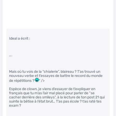
Ideal a écrit :
….
Mais où tu vois de la “chialerie”, blaireau ? T’as trouvé un
nouveau verbe et t’essayes de battre le record du monde
de répétitions ?
" />
Espèce de clown, je viens d’essayer de t’expliquer en
français que tu m’as l’air mal placé pour parler de “se
cacher derrière des smileys”, à la lecture de ton post 21 qui
suinte la bêtise à l’état brut… T’as pas école ? t’as raté tes
exam ?