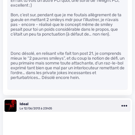
En fait tu vois un autre PCI quoi, une sorte de Twilight PCI,
excellent ;)
Bon, c’est sur, pendant que je me foutais allègrement de ta
gueule en mettant 2 smileys mdr pour l’illustrer, je n’avais
pas - encore - réalisé que le concept même de smiley
pesait pour toi un poids considérable dans le propos, que
c’était un peu ta ponctuation (à défaut de… non rien).
Donc désolé, en relisant vite fait ton post 21, je comprends
mieux le “2 pauvres smileys”, et du coup la notion de défi, un
peu primaire mais somme toute attachante, d’un raz-le-bol
exprimé tant bien que mal par un interlocuteur remettant de
l’ordre… dans les private jokes incessantes et
perturbatrices… Désolé encore hein.
Ideal
Le 12/06/2013 à 23h05