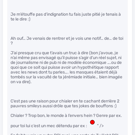
Je m’étouffe pas d’indignation tu fais juste pitié je tenais à
te le dire :)
Ah ouf… Je venais de rentrer et je vois une notif… de… de toi
?
J’ai presque cru que t’avais un truc à dire (bon j’avoue, je
n’ai même pas envisagé qu’il puisse s’agir d’un réel sujet, ni
de journalisme ni de pub ni de modèle économique ….ou de
quoi que ce soit qui puisse avoir un hypothétique rapport
avec les news dont tu parles…. les masques étaient déjà
tombés sur la vacuité de ta jérémiade initiale… bien imagée
on va dire).
C’est pas une raison pour chialer en te cachant derrière 2
pauvres smileys aussi drôle que tes jokes de bouffons :)
Chialer ? Trop bon, le monde à l’envers hein ? Genre par ex.
pour toi lui c’est un mec détendu par ex :
" />