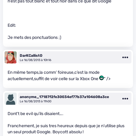
n’est pas tout blanc et tout noir dans ce que dit Google
Edit:
Je mets des ponctuations ;)
DarKCallistO
Le 16/08/2013 à 10h16
En même temps,la comm’ foireuse,c’est la mode
actuellement,suffit de voir celle sur la Xbox One
" />
anonyme_17187f2fe30034ef77b37a104608a3ce
Le 16/08/2013 à 11h00
Dont’t be evil qu’ils disaient….
Franchement, je suis tres heureux depuis que je n’utilise plus
un seul produit Google. Boycott absolu !