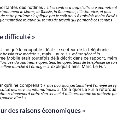
portantes des hotlines : «
Les centres d’appel offshore permettent
ipalement le Maroc, la Tunisie, la Roumanie, l’Ile Maurice, et plus
e cette pratique s’explique par le coût deux à trois fois moins élevé
glementation relative au temps de travail qui permet à ces centres
 difficulté »
t indiqué le coupable idéal : le secteur de la téléphonie
le besoin et le modèle
», mais il aurait «
même généré la
Free Mobile était toutefois déjà décrit dans ce rapport, mê
à l’arrivée du quatrième opérateur, les opérateurs de téléphonie ne soi
eilleur marché à l’étranger
» expliquait ainsi Marc Le Fur.
er qu'il ne comprenait «
pas pourquoi certains lient l’arrivée de F
alisé des services informatiques
». Ce à quoi Le Fur a rétorqué
nombreux donneurs d’ordre s’en servent d’ailleurs comme un prétexte po
 pour le dire !
»
pour des raisons économiques »