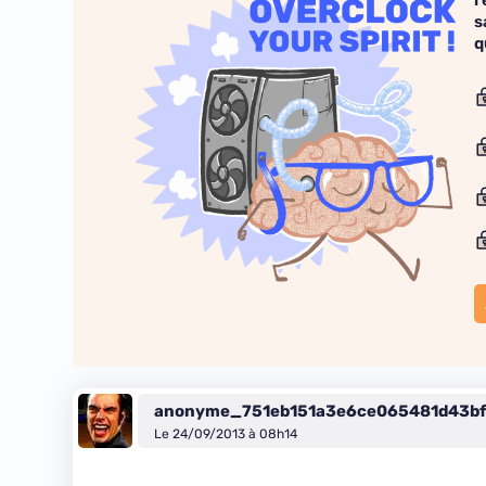
r
s
q
anonyme_751eb151a3e6ce065481d43b
Le 24/09/2013 à 08h14