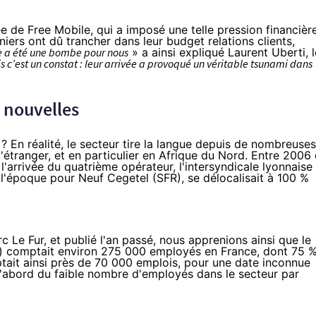
ée de Free Mobile, qui a imposé une telle pression financièr
iers ont dû trancher dans leur budget relations clients,
e a été une bombe pour nous
» a ainsi expliqué Laurent Uberti, l
s c’est un constat : leur arrivée a provoqué un véritable tsunami dans
s nouvelles
 ? En réalité, le secteur tire la langue depuis de nombreuses
l'étranger, et en particulier en Afrique du Nord. Entre 2006 
'arrivée du quatrième opérateur, l'intersyndicale lyonnaise
 à l'époque pour Neuf Cegetel (SFR), se
délocalisait à 100 %
 Le Fur, et publié l'an passé, nous apprenions ainsi que le
rne) comptait environ 275 000 employés en France, dont 75 
tait ainsi près de 70 000 emplois, pour une date inconnue
 d'abord du faible nombre d'employés dans le secteur par