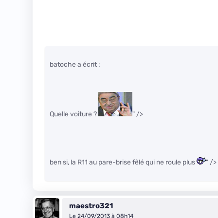
batoche a écrit :
Quelle voiture ?
" />
ben si, la R11 au pare-brise fêlé qui ne roule plus
" />
maestro321
Le 24/09/2013 à 08h14