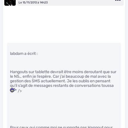
Le 15/11/2013 à 14h23
labdam a écrit :
Hangouts sur tablette devrait être moins deroutant que sur
le N5… enfin je l’espère. Car j’ai beaucoup de mal avec la
gestion des SMS actuellement. Je les oublis en pensant
qu’il s’agit de messages restants de conversations toussa
" />
Pour ceux qui comme moi ne supporte pas Hangout pour