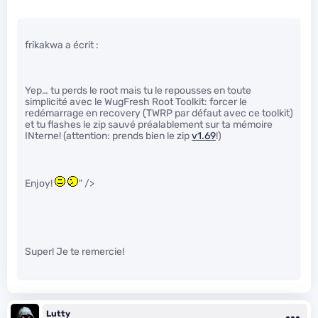
frikakwa a écrit :
Yep… tu perds le root mais tu le repousses en toute
simplicité avec le WugFresh Root Toolkit: forcer le
redémarrage en recovery (TWRP par défaut avec ce toolkit)
et tu flashes le zip sauvé préalablement sur ta mémoire
INterne! (attention: prends bien le zip
v1.69
!)
Enjoy!
" />
Super! Je te remercie!
Lutty