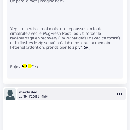
On perd le root j’imagine nan?
Yep… tu perds le root mais tu le repousses en toute
simplicité avec le WugFresh Root Toolkit: forcer le
redémarrage en recovery (TWRP par défaut avec ce toolkit)
et tu flashes le zip sauvé préalablement sur ta mémoire
INterne! (attention: prends bien le zip
v1.69
!)
Enjoy!
" />
rheidizded
Le 15/11/2013 à 14h04