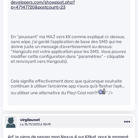
developers.com/showpost.php?
p=47147720&postcount=23
En “poussant” ma MAJ vers KK comme expliqué ci-dessus,
sans wipe, j’ai gardé l’application de base des SMS qui me
donne juste un message d’avertissement au dessus:
“Hangouts est votre application pour les SMS. Vous pouvez
modifier cette configuration dans “paramètres” - cliquable
et renvoyant vers Hangouts).
Cela signifie effectivement donc que quiconque souhaite
continuer à utiliser l’ancienne app n’aura qu’à flasher l’apk…
ou utiliser une alternative du Play! Cool non?!
" />
virgilounet
Le 15/11/2013 à 15h19
Arf, je viens de passer mon Nexus 4 sur Kitkat, pour le moment