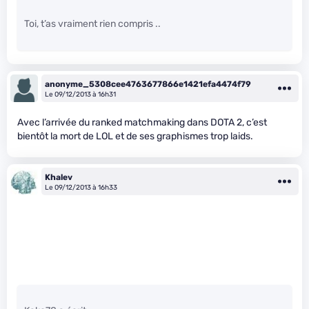
Toi, t’as vraiment rien compris ..
anonyme_5308cee4763677866e1421efa4474f79
Le 09/12/2013 à 16h31
Avec l’arrivée du ranked matchmaking dans DOTA 2, c’est
bientôt la mort de LOL et de ses graphismes trop laids.
Khalev
Le 09/12/2013 à 16h33