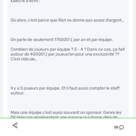
Kako78 a écrit :
Où alors, c’est parce que Riot ne donne pas assez d’argent…
On parle de seulement 175000
\( par an et par équipe.
Combien de joueurs par équipe ? 3 - 4 ? Dans ce cas, ça fait
autour de 40000\)
par joueur/an pour une exclusivité ??
C’est ridicule…
Il y a 5 joueurs par équipe. Et il faut aussi compter le staff
autour.
Mais une équipe c’est aussi souvent un sponsor. Genre les
SK telecom représentent une marque qui donne déjà de
l’argent. Faut donc voir ce que donne Riot comme un bonus.
Du coup s’ils sont 10 autour de l’équipe ça fait un petit
38
bonus de 17k par an par personne. Bon disons 10k avec tous