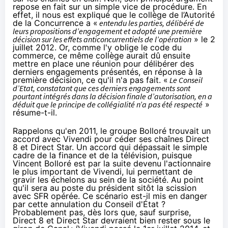
repose en fait sur un simple vice de procédure. En
effet, il nous est expliqué que le collège de l’Autorité
de la Concurrence a «
entendu les parties, délibéré de
leurs propositions d’engagement et adopté une première
décision sur les effets anticoncurrentiels de l’opération
» le 2
juillet 2012. Or, comme l'y oblige le code du
commerce, ce même collège aurait dû ensuite
mettre en place une réunion pour délibérer des
derniers engagements présentés, en réponse à la
première décision, ce qu'il n'a pas fait. «
Le Conseil
d’Etat, constatant que ces derniers engagements sont
pourtant intégrés dans la décision finale d’autorisation, en a
déduit que le principe de collégialité n’a pas été respecté
»
résume-t-il.
Rappelons qu'en 2011, le groupe Bolloré trouvait un
accord avec Vivendi pour céder ses chaînes Direct
8 et Direct Star. Un accord qui dépassait le simple
cadre de la finance et de la télévision, puisque
Vincent Bolloré est par la suite devenu l'actionnaire
le plus important de Vivendi, lui permettant de
gravir les échelons au sein de la société. Au point
qu'il sera au poste du
président
sitôt la scission
avec SFR opérée. Ce scénario est-il mis en danger
par cette annulation du Conseil d'État ?
Probablement pas, dès lors que, sauf surprise,
Direct 8 et Direct Star devraient bien rester sous le