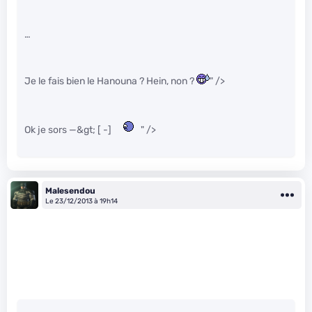
…
Je le fais bien le Hanouna ? Hein, non ?
" />
Ok je sors —&gt; [ -]
" />
Malesendou
Le 23/12/2013 à 19h14