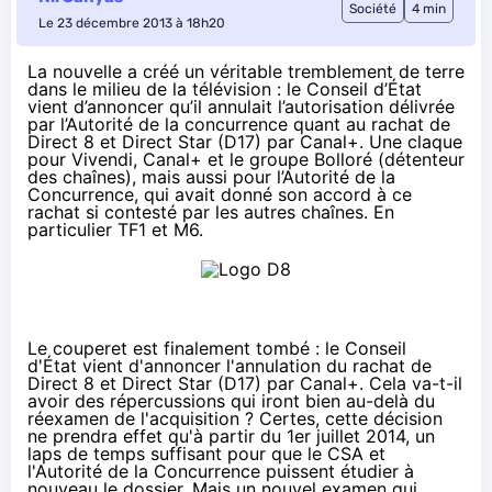
Société
4 min
Le 23 décembre 2013 à 18h20
La nouvelle a créé un véritable tremblement de terre
dans le milieu de la télévision : le
Conseil d’État
vient d’annoncer qu’il annulait l’autorisation délivrée
par l’Autorité de la concurrence quant au rachat de
Direct 8 et Direct Star (D17) par Canal+. Une claque
pour Vivendi, Canal+ et le groupe Bolloré (détenteur
des chaînes), mais aussi pour l’Autorité
de la
Concurrence
, qui avait donné son accord à ce
rachat si contesté par les autres chaînes. En
particulier TF1 et M6.
Le couperet est finalement tombé : le
Conseil
d'État
vient d'annoncer l'annulation du rachat de
Direct 8 et Direct Star (D17) par Canal+. Cela va-t-il
avoir des répercussions qui iront bien au-delà du
réexamen de l'acquisition ? Certes, cette décision
ne prendra effet qu'à partir du 1er juillet 2014, un
laps de temps suffisant pour que le CSA et
l'Autorité de la Concurrence puissent étudier à
nouveau le dossier. Mais un nouvel examen qui