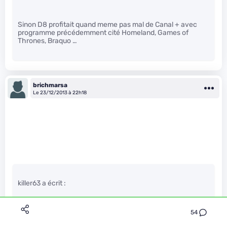
Sinon D8 profitait quand meme pas mal de Canal + avec
programme précédemment cité Homeland, Games of
Thrones, Braquo …
brichmarsa
Le 23/12/2013 à 22h18
killer63 a écrit :
54
D8 existe aujourd’hui juste à TPMP