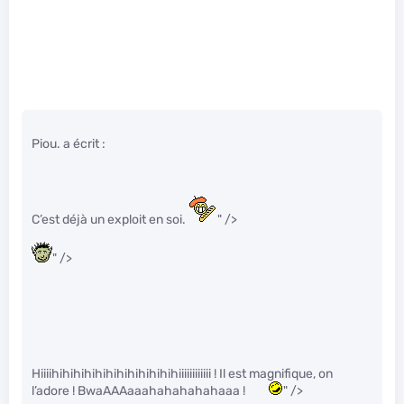
Piou. a écrit :
C’est déjà un exploit en soi.
" />
" />
Hiiiihihihihihihihihihihihihiiiiiiiiiiii ! Il est magnifique, on
l’adore ! BwaAAAaaahahahahahaaa !
" />