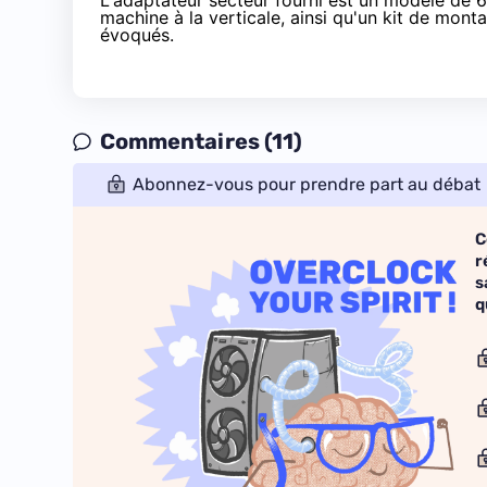
L'adaptateur secteur fourni est un modèle de 6
machine à la verticale, ainsi qu'un kit de monta
évoqués.
Commentaires (11)
Abonnez-vous pour prendre part au débat
C
r
s
q