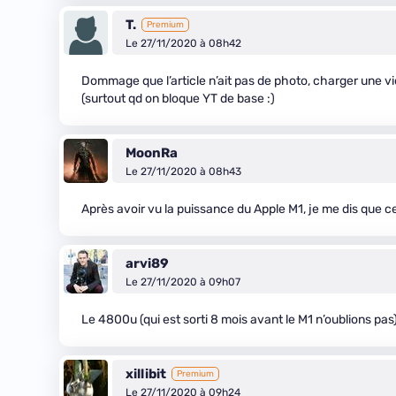
T.
Premium
Le 27/11/2020 à 08h42
Dommage que l’article n’ait pas de photo, charger une vi
(surtout qd on bloque YT de base :)
MoonRa
Le 27/11/2020 à 08h43
Après avoir vu la puissance du Apple M1, je me dis que 
arvi89
Le 27/11/2020 à 09h07
Le 4800u (qui est sorti 8 mois avant le M1 n’oublions pas)
xillibit
Premium
Le 27/11/2020 à 09h24