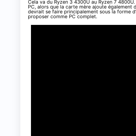
Cela va du Ryzen 3 4300U au Ryzen 7 4800U. L
PC, alors que la carte mère ajoute également 
devrait se faire principalement sous la forme d
proposer comme PC complet.