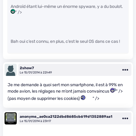
Androïd étant lui-même un énorme spyware, y a du boulot.
" />
Bah oui c’est connu, en plus, c’est le seul OS dans ce cas !
2show7
Le 15/01/2014 à 22h49
Je me demande à quoi sert mon smartphone, il est à 99% en
mode avion, les réglages ne m’ont jamais convaincus
" />
(pas moyen de supprimer les cookies)
" />
anonyme_ae0ca2122dbd8685cb619d1352889aa1
Le 15/01/2014 à 23h17