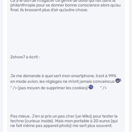
Ca a le don de m’agacer ce genre de boite qui fait dans la
philanthropie pour se donner bonne conscience alors qu’au
final, ils brassent plus d’air qu’autre chose.
2show7 a écrit :
Je me demande à quoi sert mon smartphone, il est à 99%
en mode avion, les réglages ne m’ont jamais convaincus
" /> (pas moyen de supprimer les cookies)
" />
Pas mieux. J’en ai pris un pas cher (un Wiko) pour tester la
techno (curieux inside). Mais mon portable à 20 euros (qui
ne fait même pas appareil photo) me sert plus souvent.