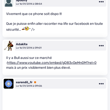
Spouny
Le 16/01/2014 à 08h54
Vivement que ce phone soit dispo !!!
Que je puisse enfin aller raconter ma life sur facebook en toute
sécurité…
" />
Adakite
Le 16/01/2014 à 09h01
Il y a Bull aussi sur ce marché
:
https://www.youtube.com/embed/gD83vOeMn0M?rel=0
mais à un prix visiblement bien plus élevé.
earendil_fr
Premium
Le 16/01/2014 à 09h06