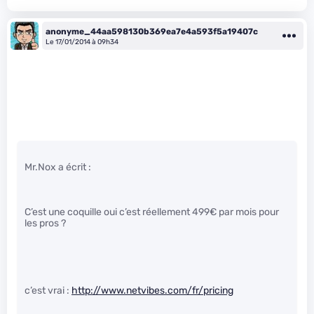
anonyme_44aa598130b369ea7e4a593f5a19407c
Le 17/01/2014 à 09h34
Mr.Nox a écrit :
C’est une coquille oui c’est réellement 499€ par mois pour
les pros ?
c’est vrai :
http://www.netvibes.com/fr/pricing