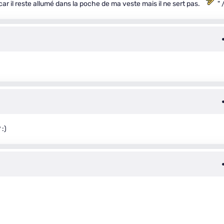
car il reste allumé dans la poche de ma veste mais il ne sert pas.
" 
 :)